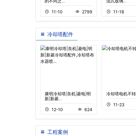
…
的不同之…
流式玻璃…
8
453
11-10
2799
11-18
冷却塔配件
却塔填料
康明冷却塔|良机|菱电|明
冷却塔电机不转
新|新菱…
2
461
11-23
12-10
624
工程案例