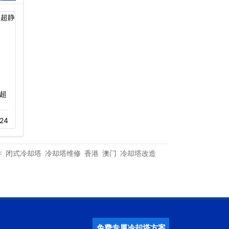
超
珠海长隆横琴湾酒店冷却
深圳佳兆业万豪酒店冷却
塔工程…
塔…
24
11-23
984
11-05
316
件
闭式冷却塔
冷却塔维修
香港
澳门
冷却塔改造
免费专属冷却塔方案