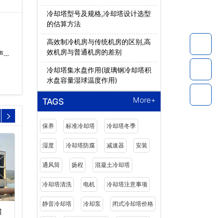
冷却塔型号及规格,冷却塔设计选型
的估算方法
高效制冷机房与传统机房的区别,高
1
效机房与普通机房的差别
声污
冷却塔集水盘作用(玻璃钢冷却塔积
水盘容量湿球温度作用)
More+
TAGS
保养
标准冷却塔
冷却塔冬季
湿度
冷却塔防腐
减速器
安装
通风筒
扬程
混凝土冷却塔
冷却塔清洗
电机
冷却塔注意事项
静音冷却塔
冷却泵
闭式冷却塔价格
横
超静音密闭式冷却塔
闭式逆流冷却塔厂家价