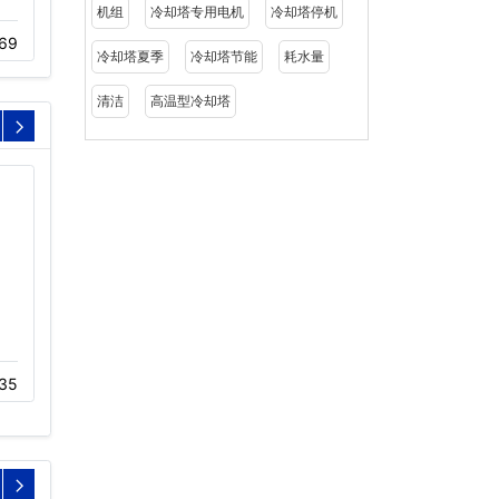
格…
机组
冷却塔专用电机
冷却塔停机
11-05
544
69
11-15
892
冷却塔夏季
冷却塔节能
耗水量
清洁
高温型冷却塔
静音冷却塔风机生产厂家
无风扇冷却塔风机
(低噪音…
35
11-23
1252
08-10
1507