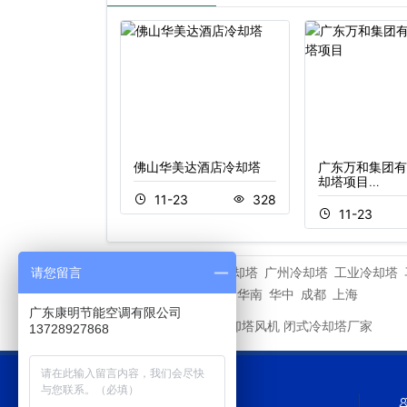
工程案例深圳罗湖
佛山华美达酒店冷却塔
广东万和集团有
…
却塔项目…
11-23
328
3
308
11-23
深圳冷却塔
广州冷却塔
工业冷却塔
请您留言
相关专题
重庆
深圳
华东
华北
华南
华中
成都
上海
广东康明节能空调有限公司
新菱冷却塔风机
闭式冷却塔厂家
友情链接
13728927868
网站导航