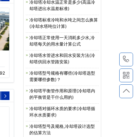
冷却塔冷却水温正常是多少(高温冷
却塔进出水温差标准)
冷却塔标准冷吨和水吨之间怎么换算
(冷却水塔吨位计算)
冷却塔正常使用一天消耗多少水,冷
却塔每天的用水量计算公式
冷却塔水管进水和回水安装方法(冷
横流冷却塔工作过程(横
横流式冷却塔价格(方型
1
却塔供回水管路安装)
流冷却塔…
横流式冷…
92
01-10
669
11-16
521
冷却塔型号规格有哪些(冷却塔选型
需要哪些参数)？
冷却塔平衡管作用和原理(冷却塔内
的平衡管是干什么用的)
冷却塔对循环水质的要求(冷却塔循
环水水质要求)
冷却塔型号及规格,冷却塔设计选型
的估算方法