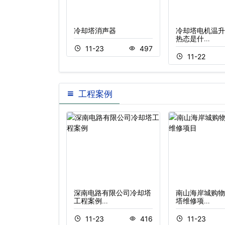
风机叶片
冷却塔消声器
冷却塔电机温升
热态是什…
2
628
11-23
497
11-22
工程案例
岸环庆大厦康明空
深南电路有限公司冷却塔
南山海岸城购物
…
工程案例…
塔维修项…
3
320
11-23
416
11-23