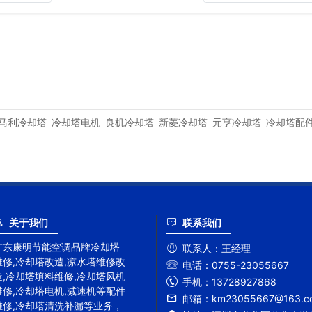
马利冷却塔
冷却塔电机
良机冷却塔
新菱冷却塔
元亨冷却塔
冷却塔配
关于我们
联系我们
广东康明节能空调品牌冷却塔
联系人：
王经理
维修,冷却塔改造,凉水塔维修改
电话：
0755-23055667
造,冷却塔填料维修,冷却塔风机
手机：
13728927868
维修,冷却塔电机,减速机等配件
邮箱：
km23055667@163.c
维修,冷却塔清洗补漏等业务，