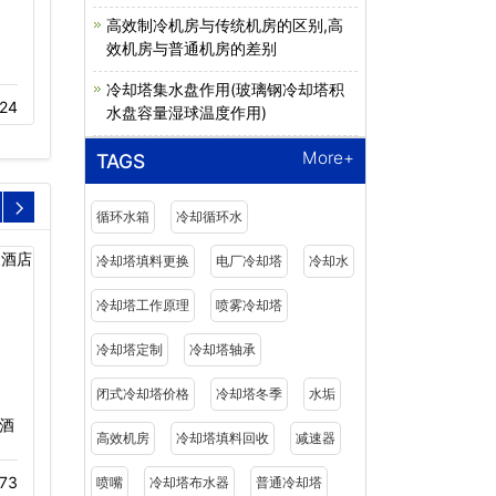
高效制冷机房与传统机房的区别,高
效机房与普通机房的差别
冷却塔低噪音风机
冷却塔风机技术参数和特
点…
冷却塔集水盘作用(玻璃钢冷却塔积
24
12-02
461
水盘容量湿球温度作用)
12-02
905
More+
TAGS
循环水箱
冷却循环水
冷却塔填料更换
电厂冷却塔
冷却水
冷却塔工作原理
喷雾冷却塔
冷却塔定制
冷却塔轴承
闭式冷却塔价格
冷却塔冬季
水垢
酒
福田沃尔玛购物广场冷却
冷却塔工程案例富士康精
高效机房
冷却塔填料回收
减速器
塔工程…
密零部件…
73
11-05
276
11-23
695
喷嘴
冷却塔布水器
普通冷却塔