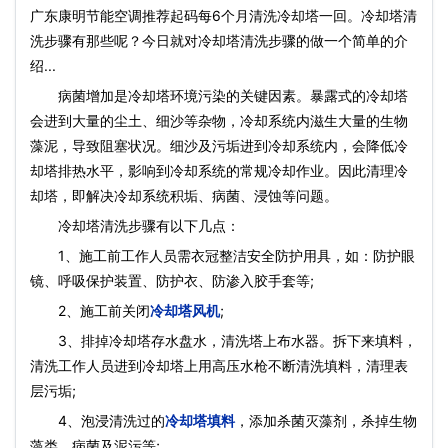
广东康明节能空调推荐起码每6个月清洗冷却塔一回。冷却塔清
洗步骤有那些呢？今日就对冷却塔清洗步骤的做一个简单的介
绍...
病菌增加是冷却塔环境污染的关键因素。暴露式的冷却塔
会进到大量的尘土、细沙等杂物，冷却系统内滋生大量的生物
藻泥，导致阻塞状况。细沙及污垢进到冷却系统内，会降低冷
却塔排热水平，影响到冷却系统的常规冷却作业。因此清理冷
却塔，即解决冷却系统积垢、病菌、浸蚀等问题。
冷却塔清洗步骤有以下几点：
1、施工前工作人员需衣冠整洁安全防护用具，如：防护眼
镜、呼吸保护装置、防护衣、防渗入胶手套等;
2、施工前关闭
冷却塔风机
;
3、排掉冷却塔存水盘水，清洗塔上布水器。拆下来填料，
清洗工作人员进到冷却塔上用高压水枪不断清洗填料，清理表
层污垢;
4、泡浸清洗过的
冷却塔填料
，添加杀菌灭藻剂，杀掉生物
藻类、病菌及泥污等;