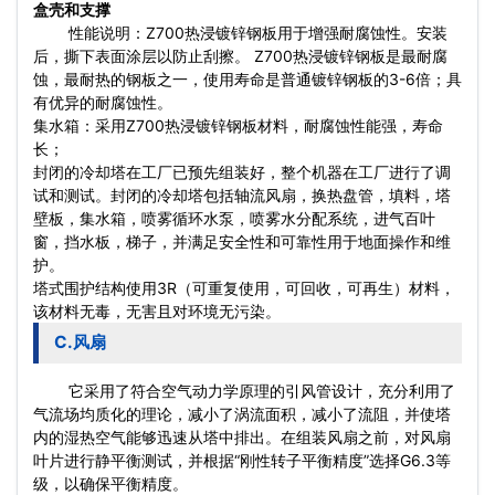
盒壳和支撑
性能说明：Z700热浸镀锌钢板用于增强耐腐蚀性。安装
后，撕下表面涂层以防止刮擦。 Z700热浸镀锌钢板是最耐腐
蚀，最耐热的钢板之一，使用寿命是普通镀锌钢板的3-6倍；具
有优异的耐腐蚀性。
集水箱：采用Z700热浸镀锌钢板材料，耐腐蚀性能强，寿命
长；
封闭的冷却塔在工厂已预先组装好，整个机器在工厂进行了调
试和测试。封闭的冷却塔包括轴流风扇，换热盘管，填料，塔
壁板，集水箱，喷雾循环水泵，喷雾水分配系统，进气百叶
窗，挡水板，梯子，并满足安全性和可靠性用于地面操作和维
护。
塔式围护结构使用3R（可重复使用，可回收，可再生）材料，
该材料无毒，无害且对环境无污染。
C.风扇
它采用了符合空气动力学原理的引风管设计，充分利用了
气流场均质化的理论，减小了涡流面积，减小了流阻，并使塔
内的湿热空气能够迅速从塔中排出。在组装风扇之前，对风扇
叶片进行静平衡测试，并根据“刚性转子平衡精度”选择G6.3等
级，以确保平衡精度。