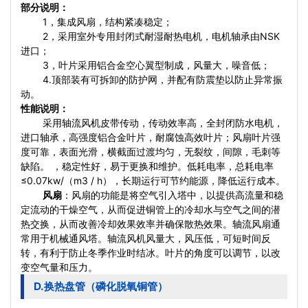
部分说明：
1，集成风扇，结构紧凑稳定；
2，采用室外专用封闭式耐湿耐热电机，电机轴承由NSK
进口；
3，叶片采用铝合金空心翼型制成，风量大，噪音低；
4.顶部装有可拆卸的防护网，并配有防震垫以防止异常振
动。
性能说明：
采用轴流风机皮带传动，传动效率高，全封闭防水电机，
进口轴承，高强度铝合金叶片，耐腐蚀高效叶片；风扇叶片强
度可靠，表面光滑，横截面过渡均匀，无裂纹，间隙，毛刺等
缺陷。 ，稳定性好，易于更换和维护。低耗电率，总耗电率
≤0.07kw/（m3 / h），长期运行可节约能源，降低运行成本。
风扇
：风扇的功能是将空气引入塔中，以提供高流量和稳
定流动的干燥空气，从而促进铜管上的冷却水与空气之间的潜
热交换，从而改善冷却效果效率并确保散热效果。轴流风扇通
常用于机械通风塔。轴流风机风量大，风压低，可短时间反
转，有利于防止冬季作业时结冰。叶片的角度可以调节，以改
变空气量和压力。
D.换热盘管（磷化脱氧铜管）