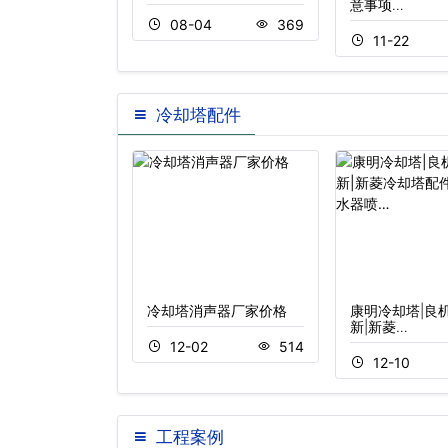
冷却…
意事项…
08-04
369
04
391
11-22
冷却塔配件
却塔减速器
冷却塔消声器厂家价格
康明冷却塔|良机
新|新菱…
3
555
12-02
514
12-10
工程案例