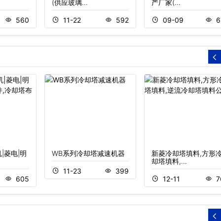
(供应玻璃…
产厂家(…
560
11-22
592
09-09
6
|菱电|明
WB系列冷却塔减速机器
新菱冷却塔填料,方形
却塔填料,…
11-23
399
605
12-11
7