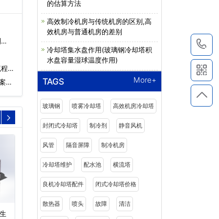
的估算方法
高效制冷机房与传统机房的区别,高
效机房与普通机房的差别
…
1
冷却塔集水盘作用(玻璃钢冷却塔积
水盘容量湿球温度作用)
流程…
More+
TAGS
案…
玻璃钢
喷雾冷却塔
高效机房冷却塔
封闭式冷却塔
制冷剂
静音风机
风管
隔音屏障
制冷机房
冷却塔维护
配水池
横流塔
良机冷却塔配件
闭式冷却塔价格
散热器
喷头
故障
清洁
生
冷却塔降低噪音又不影响
冷却塔降噪技术