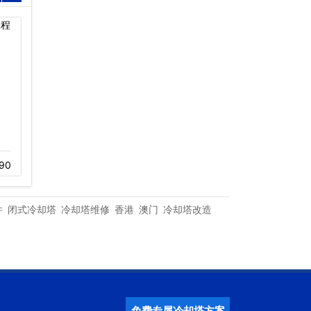
深圳佳兆业万豪酒店冷却
深圳罗湖商务中心大厦冷
塔…
却塔设备…
90
11-05
316
12-01
405
件
闭式冷却塔
冷却塔维修
香港
澳门
冷却塔改造
免费专属冷却塔方案