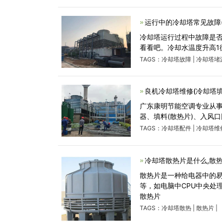
运行中的冷却塔常见故障
冷却塔运行过程中故障是
看看吧。冷却水温度升高1循
TAGS：
冷却塔故障
|
冷却塔堵
良机冷却塔维修(冷却塔
广东康明节能空调专业从
器、填料(散热片)、入风
TAGS：
冷却塔配件
|
冷却塔维
冷却塔散热片是什么,散
散热片是一种给电器中的
等，如电脑中CPU中央处
散热片
TAGS：
冷却塔散热
|
散热片
|