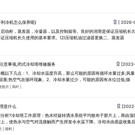
开利冷机怎么保养呢)
[ 2026-
，启动柜，蒸发器，冷凝器，以及控制箱等。良好的润滑是保证压缩机长
证压缩机长久使用的基本要求。(2)压缩机油过滤器更换二、蒸发器
注意事项,闭式冷却塔维修服务
[2023-
概以下几点：1、冷却水温度升高，那么可能的原因有循环水量过多;风
网阻塞;热空气在循环现象。2、冷却水量过少，可能的原因有水位过低;循
散热片
|
风叶
|
理是什么
[2022
理分析?冷却塔工作原理：热水经旋转洒水系统平均散布于胶片上，再由顶
带上，使热水与空气对流接触而产生挥发令水温下降。冷却水由底盆收集
片
|
填料
|