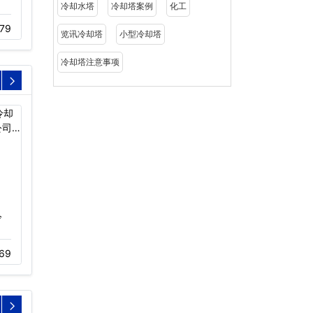
散热效率…
冷却水塔
冷却塔案例
化工
11-18
673
79
11-18
1209
览讯冷却塔
小型冷却塔
冷却塔注意事项
冷
水动冷却塔风机
冷却塔电机
11-23
390
11-23
377
69