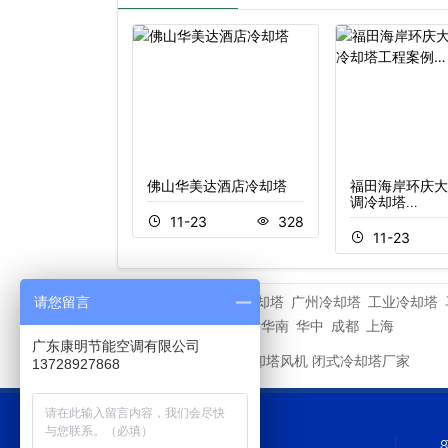
王大厦冷却塔项
佛山华美达酒店冷却塔
福田海岸环庆大
调冷却塔…
11-23
328
3
708
11-23
深圳冷却塔
广州冷却塔
工业冷却塔
请您留言
相关专题
重庆
深圳
华东
华北
华南
华中
成都
上海
广东康明节能空调有限公司
新菱冷却塔风机
闭式冷却塔厂家
友情链接
13728927868
网站导航