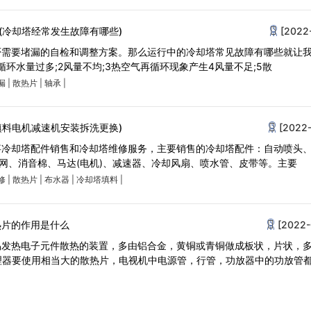
(冷却塔经常发生故障有哪些)
[2022
否需要堵漏的自检和调整方案。那么运行中的冷却塔常见故障有哪些就让
环水量过多;2风量不均;3热空气再循环现象产生4风量不足;5散
漏
|
散热片
|
轴承
|
填料电机减速机安装拆洗更换)
[2022-
事冷却塔配件销售和冷却塔维修服务，主要销售的冷却塔配件：自动喷头
口网、消音棉、马达(电机)、减速器、冷却风扇、喷水管、皮带等。主要
修
|
散热片
|
布水器
|
冷却塔填料
|
热片的作用是什么
[2022-
易发热电子元件散热的装置，多由铝合金，黄铜或青铜做成板状，片状，
理器要使用相当大的散热片，电视机中电源管，行管，功放器中的功放管