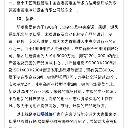
一。整个工艺流程管理中国香港菱电国际多方位考察后成为东
莞菱市菱电冷却设备有限公司股东之一。
10、新菱
新菱集团创办于1986年，业务涉及中央
空调
、采暖、通风
系统配套的冷却塔、末端设备及自动化控制产品的设计、制
造、销售、安装和维护，成为国内首批进入中央空调行业的企
业之一。并于1996年扩大注册资金，成立新菱冷气集团有限公
司。集团注册资金为人民币5000万元，拥有120，000m2的生
产基地及完善的产品测试中心，并严格遵循ISO9001:2008以
及ISO14001:2004管理体系进行规范管理，现有员工800人，
属下制造型企业5间，销售型公司7间，办事处全球超过20个，
实验基地2个，其中高新科技型企业2间，销售市场覆盖全球。
新菱以25年的行业经验，敏锐的市场触觉，丰富的专业知识，
不断创新的科技灵感，高昂的创业斗志和脚踏实地的工作作
风，致力于向用户提供高效、节能、环保的产品与服务。
以上就是
冷却塔维修
厂家广东康明节能空调为大家带来冷
却塔品牌排行榜,冷却塔品牌有哪些的介绍了，希望对大家有所