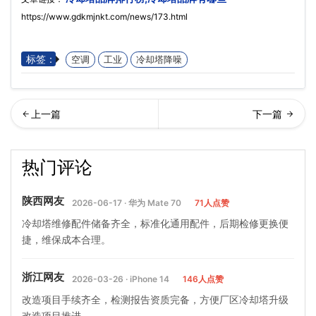
https://www.gdkmjnkt.com/news/173.html
标签：
空调
工业
冷却塔降噪
式冷却塔管道水不排干净的
却塔清洗步骤的简单介绍
热门评论
危害性有哪些…
陕西网友
2026-06-17 · 华为 Mate 70
71人点赞
冷却塔维修配件储备齐全，标准化通用配件，后期检修更换便
捷，维保成本合理。
浙江网友
2026-03-26 · iPhone 14
146人点赞
改造项目手续齐全，检测报告资质完备，方便厂区冷却塔升级
改造项目推进。