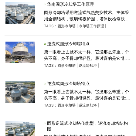
天冷却塔维修厂家的的
华南圆形冷却塔工作原理
圆形冷却塔采用逆流式气热交换技术。主体采
用全钢结构，玻璃钢板护围，塔体设检修扶梯
供塔顶设备的正常维护管理。填料采用优质的
TAGS：
圆形冷却塔
|
冷却塔工作原理
|
改性PVC斜梯波片，以扩散淋水面积;通过旋转
布水或管式布水方式，实
逆流式圆形冷却塔特点
第一眼看上去就不太一样。它没那么笨重，个
头不高，身子骨却很轻盈。最讨喜的是它“肚子
大、嘴多”，四面都能进风。这就解决了大麻烦
TAGS：
圆形冷却塔
|
逆流冷却塔
|
——不管您那场地是窄巴还是空旷，是顶楼角
落还是设备夹缝，它都
逆流式圆形冷却塔特点
第一眼看上去就不太一样。它没那么笨重，个
头不高，身子骨却很轻盈。最讨喜的是它“肚子
大、嘴多”，四面都能进风。这就解决了大麻烦
TAGS：
圆形冷却塔
|
逆流冷却塔
|
——不管您那场地是窄巴还是空旷，是顶楼角
落还是设备夹缝，它都
圆形逆流式冷却塔传统型，逆流冷却塔结构
图