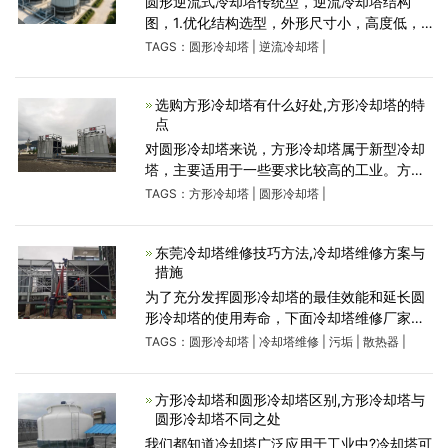
圆形逆流式冷却塔传统型，逆流冷却塔结构
图，1.优化结构选型，外形尺寸小，高度低，
重量轻，且四周进风，较少受布置场地的限
TAGS：
圆形冷却塔
|
逆流冷却塔
|
制。2.结构设计先进，汽水匹配最优，热交换
充分，出力超群。3.塔体采用高强度FRP复合
选购方形冷却塔有什么好处,方形冷却塔的特
点
对圆形冷却塔来说，方形冷却塔属于新型冷却
塔，主要适用于一些要求比较高的工业。方形
冷却塔噪音低，可以多台并联安装，比较美
TAGS：
方形冷却塔
|
圆形冷却塔
|
观。而且方形冷却塔并联安装不需要中间空隔
开，不像圆形冷却塔一样，并联
东莞冷却塔维修技巧方法,冷却塔维修方案与
措施
为了充分发挥圆形冷却塔的最佳效能和延长圆
形冷却塔的使用寿命，下面冷却塔维修厂家就
来给大家介绍一下东莞冷却塔维修的技巧方
TAGS：
圆形冷却塔
|
冷却塔维修
|
污垢
|
散热器
|
法：冷却塔广泛应用于各个行业的生产中。为
了保证冷却塔的正常运
方形冷却塔和圆形冷却塔区别,方形冷却塔与
圆形冷却塔不同之处
我们都知道冷却塔广泛应用于工业中?冷却塔可