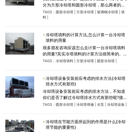
分为方形冷却塔和圆形冷却塔，那么两者的区
别在哪里呢? 圆形冷却塔采用逆流式气热交换
TAGS：
圆形冷却塔
|
方形冷却塔
|
玻璃钢冷却塔
|
填
技术。主体采用全钢结构，玻璃钢板护围，塔
料
|
体设检修扶梯供塔顶
冷却塔填料的计算方法,怎么计算一台冷却塔
填料的用量
很多朋友咨询应该怎么去计算一台冷却塔填料
的用量?其实冷塔填料的计算方法很简单的。在
选择冷却塔填料时，除了要求填料大于表面积
TAGS：
冷却塔填料
|
方形冷却塔
|
圆形冷却塔
|
和间隙率、适度性能好、机械强度足够外，还
要求单位体积填料质
冷却塔设备安装前应考虑的排水方法(冷却塔
排水方式有那些)
冷却塔设备安装前应考虑的排水方法，不知道
你们是否了解过冷却塔排水方式有那些呢?接下
来冷却塔维修厂家就为各位介绍的就是冷却塔
TAGS：
圆形冷却塔
|
冷却塔维修
|
水泵
|
冷却塔设备
|
的排水方式，一起来了解一下吧。1.地面水的
排除 2，地下水的排
冷却塔在节能方面所起到的作用是什么(冷却
塔节能的重要性)