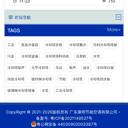
11-23
710
栏目导航
More+
TAGS
工业
蒸发冷凝器
冷却塔价格
冷却塔飘水
马利冷却塔维修
污染
冷却塔渗漏
冷却塔填料回收
压塑机
水管
冷却塔噪声
元亨冷却塔
马达
噪声
溢水
冷却塔白烟
传统冷却塔
镀锌钢冷却塔
节能
冷却泵
冷却塔挡水板
玻璃钢冷却塔维修
水泵
工业冷却塔
CopyRight © 2021-2026版权所有 广东康明节能空调有限公司
备案号:
粤ICP备2021149527号
粤公网安备 44030902003387号