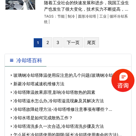
随着工业社会的快速发展和进步，我国工业生
产也发生了很大变化，技术实力不断提高，安
徽圆形冷却塔生产要求不断提高，工业化水平
TAGS：
节能
|
制冷
|
圆形冷却塔
|
工业
|
循环冷却系
不断提高，在国家提倡节能环保的呼吁下，冷
统
|
却塔也朝着绿色环保节能的方
2
3
下一页
尾页
1
冷却塔百科
玻璃钢冷却塔降温使用应注意的几个问题(玻璃钢冷却设备维
护保养的重要…
新菱冷却塔减速机维修方法
冷却塔降温效果原理,影响冷却塔散热的因素
冷却塔溢水怎么办,冷却塔溢流现象及其解决方法
冷却塔故障处理方法-冷却塔维修注意事项有哪些？…
冷却水塔是如何完成散热工作？
冷却塔清洗多久一次合适,冷却塔清洗步骤及方法
怎么延长冷却塔使用的期限(延长冷却塔使用寿命的方法)…