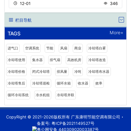
12-01
346
栏目导航
More+
TAGS
进气口
空调系统
节能
风扇
商业
冷却塔白雾
冷却塔使用
集水器
排气扇
高效机房
冷却塔改造
冷却塔价格
闭式冷却塔
排风量
冷吨
冷却塔布水器
冷却塔售后
冷却塔巡检
循环水箱
收水器
效率
循环冷却系统
冷水机组
冷却塔并联
CopyRight © 2021-2026版权所有 广东康明节能空调有限公司
备案号:
粤ICP备2021149527号
粤公网安备 44030902003387号