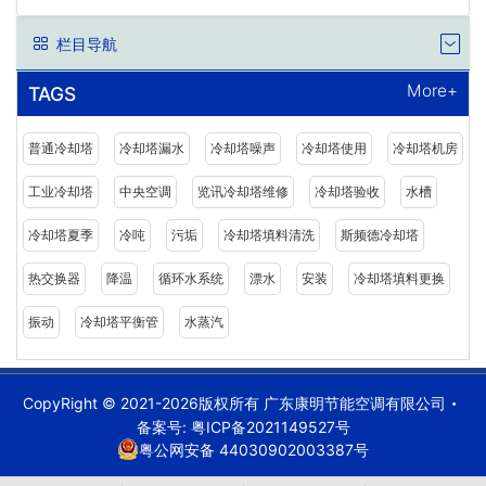
栏目导航
More+
TAGS
普通冷却塔
冷却塔漏水
冷却塔噪声
冷却塔使用
冷却塔机房
工业冷却塔
中央空调
览讯冷却塔维修
冷却塔验收
水槽
冷却塔夏季
冷吨
污垢
冷却塔填料清洗
斯频德冷却塔
热交换器
降温
循环水系统
漂水
安装
冷却塔填料更换
振动
冷却塔平衡管
水蒸汽
CopyRight © 2021-2026版权所有 广东康明节能空调有限公司
备案号:
粤ICP备2021149527号
粤公网安备 44030902003387号