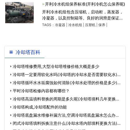
开利冷水机组保养标准(开利冷机怎么保养呢)
开利冷水机组包含压缩机，启动柜，蒸发器，
冷凝器，以及控制箱等。良好的润滑是保证压
缩机长久使用的基本要求。良好的润滑是保证
TAGS：
冷凝器
|
冷水机组
|
压塑机
|
保养
|
压缩机长久使用的基本要求。(2)压缩机油过滤
器更换二、蒸发器、冷凝
冷却塔百科
冷却塔维修费用,大型冷却塔维修价格大概是多少
冷却塔一定要用软化水吗​(冷却塔的冷却水是否需要软化水)…
冷却塔循环水水垢腐蚀如何清除(冷却水处理的价格是多少)…
平时冷却塔检修内容都有哪些？
冷却塔高温填料替换的周期是多久呢(冷却塔填料几年更换一
次)…
冷却塔构成,冷却塔配件的功能
冷却塔底盘漏水维修补漏方法,空调冷却塔底盘漏水怎么办…
闭式冷却塔填料拆换注意什么(冷却水塔内部填料更换方法)…