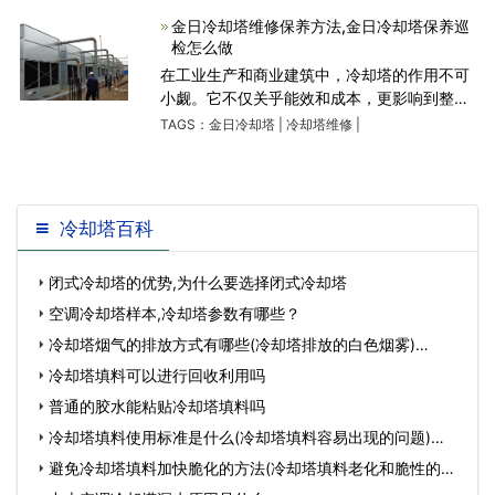
观。而且方形冷却塔并联安装不需要中间空隔
金日冷却塔维修保养方法,金日冷却塔保养巡
开，不像圆形冷却塔一样
检怎么做
在工业生产和商业建筑中，冷却塔的作用不可
小觑。它不仅关乎能效和成本，更影响到整个
系统的稳定性。马利冷却塔作为其中的佼佼
TAGS：
金日冷却塔
|
冷却塔维修
|
者，其维修保养对于维持其性能至关重要。下
面我们将从专业技术人员
冷却塔百科
闭式冷却塔的优势,为什么要选择闭式冷却塔
空调冷却塔样本,冷却塔参数有哪些？
冷却塔烟气的排放方式有哪些(冷却塔排放的白色烟雾)…
冷却塔填料可以进行回收利用吗
普通的胶水能粘贴冷却塔填料吗
冷却塔填料使用标准是什么(冷却塔填料容易出现的问题)…
避免冷却塔填料加快脆化的方法(冷却塔填料老化和脆性的原