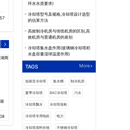
环水水质要求)
冷却塔风机技术参数和特
览讯冷却塔减速器
点…
冷却塔型号及规格,冷却塔设计选型
57
11-23
555
的估算方法
12-02
905
高效制冷机房与传统机房的区别,高
效机房与普通机房的差别
冷却塔集水盘作用(玻璃钢冷却塔积
水盘容量湿球温度作用)
More+
TAGS
低噪音冷却塔
集水槽
制冷机房
夏季冷却塔
BAC冷却塔
污水
湖
冷却塔工程案例中兴通讯
华润三九医药股份有限公
冷却塔飘水
冷却塔巡检
股份有限…
司冷却塔…
08
11-23
421
12-01
421
冷却塔专用电机
电力
冷却塔填料价格
不锈钢冷却塔