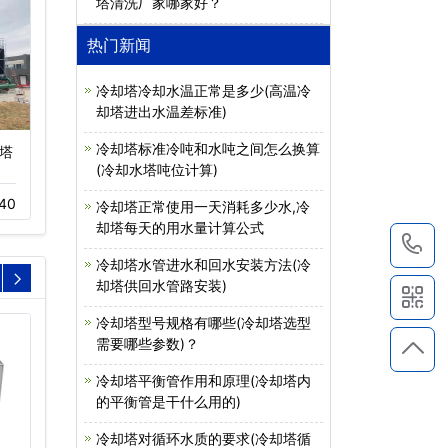
塔清洗厂家哪家好？
热门新闻
冷却塔冷却水温正常是多少(高温冷
却塔进出水温差标准)
冷却塔标准冷吨和水吨之间怎么换算
塔
不锈钢冷却塔
大型高温工业冷却塔
(冷却水塔吨位计算)
11-22
820
08-04
380
40
冷却塔正常使用一天消耗多少水,冷
却塔每天的用水量计算公式
1
冷却塔水管进水和回水安装方法(冷
却塔供回水管路安装)
冷却塔型号规格有哪些(冷却塔选型
需要哪些参数)？
冷却塔平衡管作用和原理(冷却塔内
的平衡管是干什么用的)
冷却塔对循环水质的要求(冷却塔循