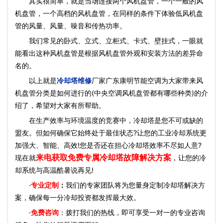
其实很简单，就是当场连接两个风机盘管，一个一般的风
机盘管，一个高档的风机盘管，在同样的条件下体验低风机盘
管的风量、风量、噪音和传热功率。
我们常见的卧式、立式、立柜式、卡式、壁挂式，一眼就
能看出这种风机盘管是根据风机盘管外观和安装方法的差异命
名的。
以上就是
冷却塔维修
厂家广东康明节能空调为大家带来风
机盘管分类是如何进行的(中央空调风机盘管都有哪些种类)的介
绍了，希望对大家有所帮助。
在生产效率与环境温度的竞赛中，冷却塔是您不可或缺的
盟友。但如何确保它始终处于最佳状态?让您的工业冷却系统更
加强大、智能、高效!您是否还在担心冷却塔效率不尽如人意?
来电获取免费专属冷却塔故障解决方案
现在就
，让您的冷
却系统与高温酷暑说再见!
·
专业定制
：
我们的专家团队将为您量身定制冷却塔解决方
案，确保每一分冷却投资都发挥最大效。
·免费咨询
：拨打我们的热线，即可享受一对一的专业咨询