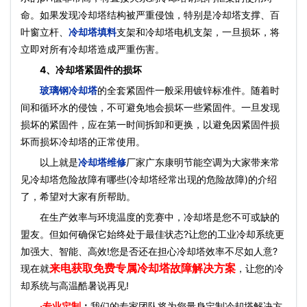
命。如果发现冷却塔结构被严重侵蚀，特别是冷却塔支撑、百
叶窗立杆、
冷却塔填料
支架和冷却塔电机支架，一旦损坏，将
立即对所有冷却塔造成严重伤害。
4、冷却塔紧固件的损坏
玻璃钢冷却塔
的全套紧固件一般采用镀锌标准件。随着时
间和循环水的侵蚀，不可避免地会损坏一些紧固件。一旦发现
损坏的紧固件，应在第一时间拆卸和更换，以避免因紧固件损
坏而损坏冷却塔的正常使用。
以上就是
冷却塔维修
厂家广东康明节能空调为大家带来常
见冷却塔危险故障有哪些(冷却塔经常出现的危险故障)的介绍
了，希望对大家有所帮助。
在生产效率与环境温度的竞赛中，冷却塔是您不可或缺的
盟友。但如何确保它始终处于最佳状态?让您的工业冷却系统更
加强大、智能、高效!您是否还在担心冷却塔效率不尽如人意?
来电获取免费专属冷却塔故障解决方案
现在就
，让您的冷
却系统与高温酷暑说再见!
·
专业定制
：
我们的专家团队将为您量身定制冷却塔解决方