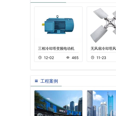
消音罩
三相冷却塔变频电动机
无风扇冷却塔风
3
454
12-02
465
11-23
工程案例