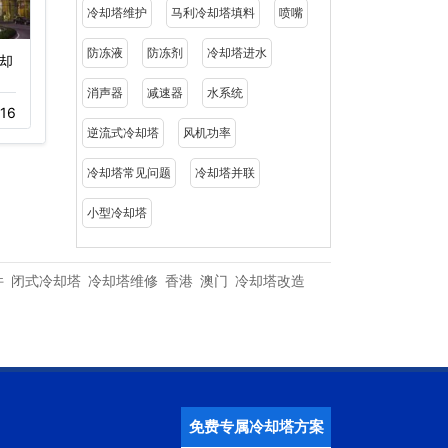
冷却塔维护
马利冷却塔填料
喷嘴
防冻液
防冻剂
冷却塔进水
却
冷却塔填料更换改造工
深圳罗湖商务中心大厦冷
程…
却塔设备…
消声器
减速器
水系统
16
12-01
833
12-01
405
逆流式冷却塔
风机功率
冷却塔常见问题
冷却塔并联
小型冷却塔
件
闭式冷却塔
冷却塔维修
香港
澳门
冷却塔改造
免费专属冷却塔方案