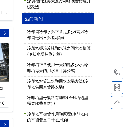
深圳福田江苏大厦冷却塔噪音治理升
级改造
工
热门新闻
冷却塔冷却水温正常是多少(高温冷
却塔进出水温差标准)
冷却塔标准冷吨和水吨之间怎么换算
(冷却水塔吨位计算)
冷却塔正常使用一天消耗多少水,冷
却塔每天的用水量计算公式
1
冷却塔水管进水和回水安装方法(冷
却塔供回水管路安装)
却
玻璃钢开式冷却塔(玻璃
不锈钢开式冷却塔(不锈
钢结构冷…
钢冷却水…
冷却塔型号规格有哪些(冷却塔选型
16
11-18
453
11-18
498
需要哪些参数)？
冷却塔平衡管作用和原理(冷却塔内
的平衡管是干什么用的)