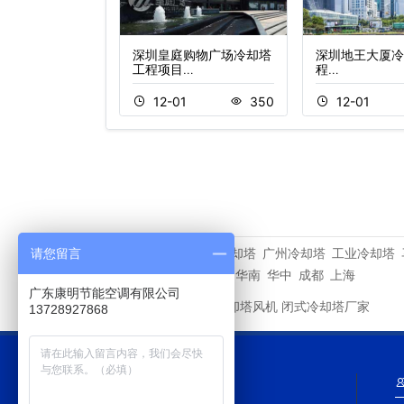
美达酒店冷却塔
深圳皇庭购物广场冷却塔
深圳地王大厦冷
工程项目…
程…
3
328
12-01
350
12-01
深圳冷却塔
广州冷却塔
工业冷却塔
请您留言
相关专题
重庆
深圳
华东
华北
华南
华中
成都
上海
广东康明节能空调有限公司
新菱冷却塔风机
闭式冷却塔厂家
友情链接
13728927868
网站导航