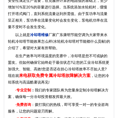
安全性满足生产需要，在克服所计算的电阻值的基础上，至少
增加10%至20%的容量进行选择。当系统添加水轮机时，缓慢
打开塔式阀门，直到系统流量达到所需值。由于泵功率与流量
呈正相关，泵功率在流量变化时会发生变化，泵电机功率在流
量不变时不会发生变化。
以上就是
冷却塔维修
厂家广东康明节能空调为大家带来水
轮机冷却塔节能效果怎么样(水轮机冷却塔对节能都什么贡献)的
介绍了，希望对大家有所帮助。
在生产效率与环境温度的竞赛中，冷却塔是您不可或缺的
盟友。但如何确保它始终处于最佳状态?让您的工业冷却系统更
加强大、智能、高效!您是否还在担心冷却塔效率不尽如人意?
来电获取免费专属冷却塔故障解决方案
现在就
，让您的冷
却系统与高温酷暑说再见!
·
专业定制
：
我们的专家团队将为您量身定制冷却塔解决方
案，确保每一分冷却投资都发挥最大效。
·免费咨询
：拨打我们的热线，即可享受一对一的专业咨询
服务，让您的问题迎刃而解。