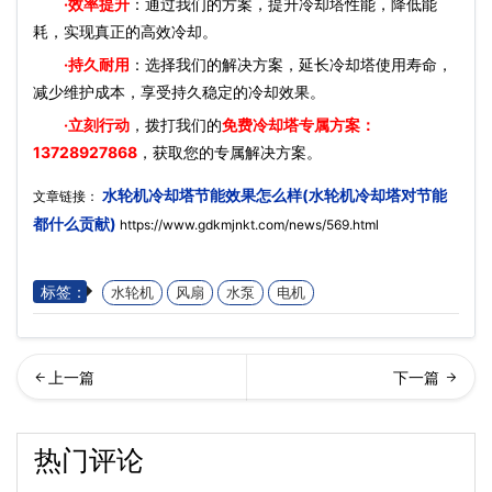
·效率提升
：通过我们的方案，提升冷却塔性能，降低能
耗，实现真正的高效冷却。
·持久耐用
：选择我们的解决方案，延长冷却塔使用寿命，
减少维护成本，享受持久稳定的冷却效果。
·立刻行动
，拨打我们的
免费冷却塔专属方案：
13728927868
，获取您的专属解决方案。
水轮机冷却塔节能效果怎么样(水轮机冷却塔对节能
文章链接：
都什么贡献)
https://www.gdkmjnkt.com/news/569.html
标签：
水轮机
风扇
水泵
电机
么是循环水处理系统(循环水
机盘管分类是如何进行的(中
热门评论
处理的作用)…
央空调风机盘管都有哪些