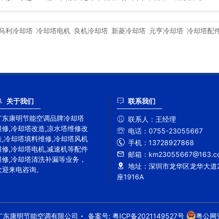
马利冷却塔
冷却塔电机
良机冷却塔
新菱冷却塔
元亨冷却塔
冷却塔配
关于我们
联系我们
广东康明节能空调品牌冷却塔
联系人：
王经理
维修,冷却塔改造,凉水塔维修改
电话：
0755-23055667
造,冷却塔填料维修,冷却塔风机
手机：
13728927868
维修,冷却塔电机,减速机等配件
邮箱：
km23055667@163.c
维修,冷却塔清洗补漏等业务，
地址：
深圳市龙华区龙华大道2
欢迎来电咨询。
座1916A
权所有 广东康明节能空调有限公司
备案号:
粤ICP备2021149527号
粤公网安