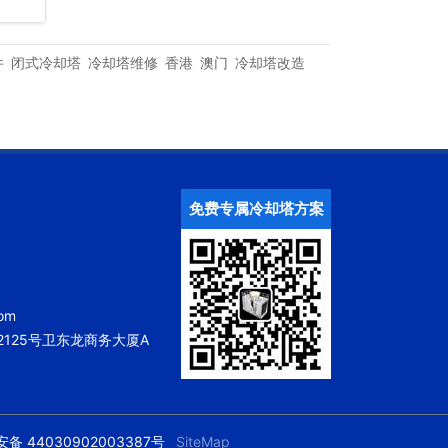
件
闭式冷却塔
冷却塔维修
香港
澳门
冷却塔改造
免费专属冷却塔方案
om
125号卫东龙商务大厦A
备 44030902003387号
SiteMap