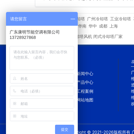
么…
深圳冷却塔
广州冷却塔
工业冷却塔
请您留言
相关专题
重庆
深圳
华东
华北
华南
华中
成都
上海
广东康明节能空调有限公司
新菱冷却塔风机
闭式冷却塔厂家
友情链接
13728927868
网站导航
网站首页
新闻中心
冷却塔百科
产品中心
冷却塔配件
工程案例
冷却塔TAG
网站地图
提交
CopyRight © 2021-2026版