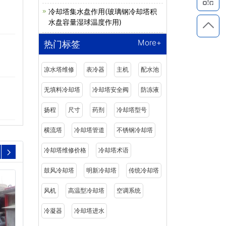
冷却塔集水盘作用(玻璃钢冷却塔积
水盘容量湿球温度作用)
More+
热门标签
凉水塔维修
表冷器
主机
配水池
无填料冷却塔
冷却塔安全阀
防冻液
扬程
尺寸
药剂
冷却塔型号
横流塔
冷却塔管道
不锈钢冷却塔
冷却塔维修价格
冷却塔术语
鼓风冷却塔
明新冷却塔
传统冷却塔
风机
高温型冷却塔
空调系统
冷凝器
冷却塔进水