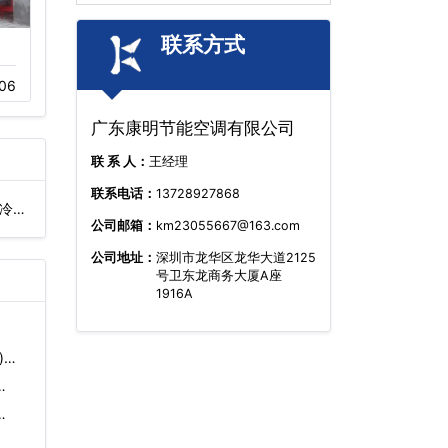
联系方式
闭式逆流冷却塔厂
圆形逆流冷却塔价
06
11-15
892
11-05
1860
广东康明节能空调有限公司
联 系 人：
王经理
联系电话：
13728927868
,冷水
公司邮箱：
km23055667@163.com
公司地址：
深圳市龙华区龙华大道2125
号卫东龙商务大厦A座
1916A
)…
…
…