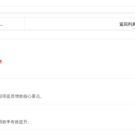
…
返回列
赞
却塔提质增效核心要点。
用效率有效提升。