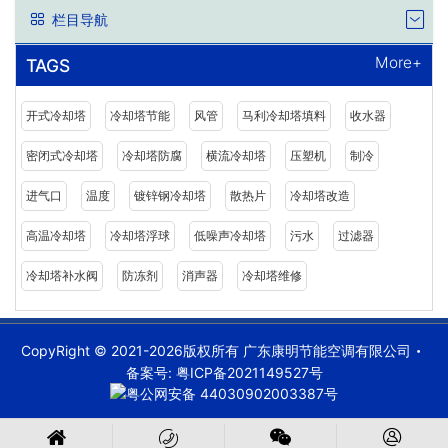
栏目导航
More+
TAGS
开式冷却塔
冷却塔节能
风管
马利冷却塔填料
收水器
密闭式冷却塔
冷却塔防腐
横流冷却塔
压塑机
制冷
进气口
温度
镀锌钢冷却塔
散热片
冷却塔改造
高温冷却塔
冷却塔浮球
低噪声冷却塔
污水
过滤器
冷却塔补水阀
防冻剂
消声器
冷却塔维修
CopyRight © 2021-2026版权所有 广东康明节能空调有限公司
备案号:
粤ICP备2021149527号
粤公网安备 44030902003387号