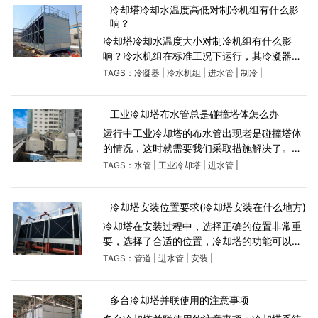
冷却塔堵漏的最
冷却塔冷却水温度高低对制冷机组有什么影
响？
冷却塔冷却水温度大小对制冷机组有什么影
响？冷水机组在标准工况下运行，其冷凝器回
水温度为30℃，出温度为35℃，冷水机组冷
TAGS：
冷凝器
|
冷水机组
|
进水管
|
制冷
|
却水温越低，冷水机组的冷凝压力越低，所以
在一定范围内降低冷水机组冷却水
工业冷却塔布水管总是碰撞塔体怎么办
运行中工业冷却塔的布水管出现老是碰撞塔体
的情况，这时就需要我们采取措施解决了。因
为如果冷却塔的布水管来碰撞塔体的话，不仅
TAGS：
水管
|
工业冷却塔
|
进水管
|
会影响冷却塔本身的外观质量，同时布水管有
可能会出现破裂。所以
冷却塔安装位置要求(冷却塔安装在什么地方)
冷却塔在安装过程中，选择正确的位置非常重
要，选择了合适的位置，冷却塔的功能可以达
到事半功倍的效果。反之，如果位置选择不
TAGS：
管道
|
进水管
|
安装
|
当，可能会影响冷却塔的冷却能力。1、冷却塔
应安装在清洁和通风良好的环
多台冷却塔并联使用的注意事项