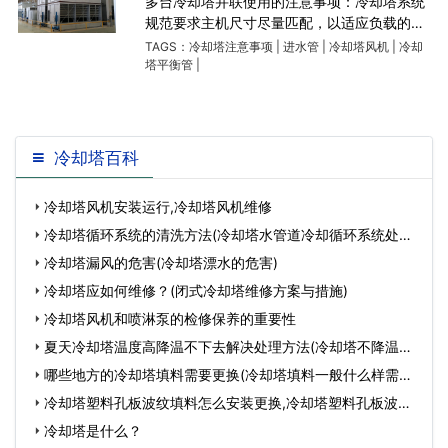
多台冷却塔并联使用的注意事项：冷却塔系统
规范要求主机尺寸尽量匹配，以适应负载的变
化，但此时连接冷凝器、水泵和冷却塔是很麻
TAGS：
冷却塔注意事项
|
进水管
|
冷却塔风机
|
冷却
烦的。基于以上问题，设计时要注意平衡问
塔平衡管
|
题，包括水位平衡和水量平衡
冷却塔百科
冷却塔风机安装运行,冷却塔风机维修
冷却塔循环系统的清洗方法(冷却塔水管道冷却循环系统处理)
…
冷却塔漏风的危害(冷却塔漂水的危害)
冷却塔应如何维修？(闭式冷却塔维修方案与措施)
冷却塔风机和喷淋泵的检修保养的重要性
夏天冷却塔温度高降温不下去解决处理方法(冷却塔不降温是
怎么回事)…
哪些地方的冷却塔填料需要更换(冷却塔填料一般什么样需要
更换)…
冷却塔塑料孔板波纹填料怎么安装更换,冷却塔塑料孔板波纹
填料更换方法…
冷却塔是什么？