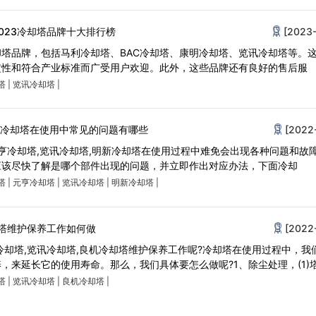
023冷却塔品牌十大排行榜
[2023-
塔品牌，包括马利冷却塔、BAC冷却塔、康明冷却塔、览讯冷却塔等。
定性和符合产业标准而广受用户欢迎。此外，这些品牌还有良好的售后服
塔
|
览讯冷却塔
|
明新冷却塔在使用中常见的问题有哪些
[2022
元亨冷却塔,览讯冷却塔,明新冷却塔在使用过程中难免会出现各种问题和故
应该尽快了解是哪个部件出现的问题，并立即作出对应办法，下面冷却
塔
|
元亨冷却塔
|
览讯冷却塔
|
明新冷却塔
|
却塔维护保养工作如何做
[2022
冷却塔,览讯冷却塔,良机冷却塔维护保养工作呢?冷却塔在使用过程中，我
，来延长它的使用寿命。那么，我们具体要怎么做呢?1、除尘处理，(1)
塔
|
览讯冷却塔
|
良机冷却塔
|