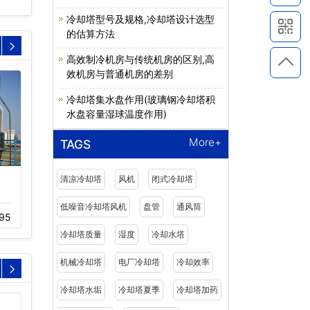
冷却塔型号及规格,冷却塔设计选型
的估算方法
高效制冷机房与传统机房的区别,高
效机房与普通机房的差别
冷却塔集水盘作用(玻璃钢冷却塔积
水盘容量湿球温度作用)
More+
TAGS
清凉冷却塔
风机
闭式冷却塔
200吨不锈钢横流闭式冷
横流开放式冷却塔可选配
却塔…
件(组合…
低噪音冷却塔风机
盘管
通风筒
95
11-22
1379
11-18
813
冷却塔质量
湿度
冷却水塔
机械冷却塔
电厂冷却塔
冷却效率
冷却塔水垢
冷却塔夏季
冷却塔加药