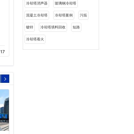
冷却塔消声器
玻璃钢冷却塔
混凝土冷却塔
冷却塔案例
污垢
镀锌
冷却塔填料回收
短路
冷却塔着火
冷却塔消声器厂家
冷却塔变频控制系统
17
11-23
508
12-02
414