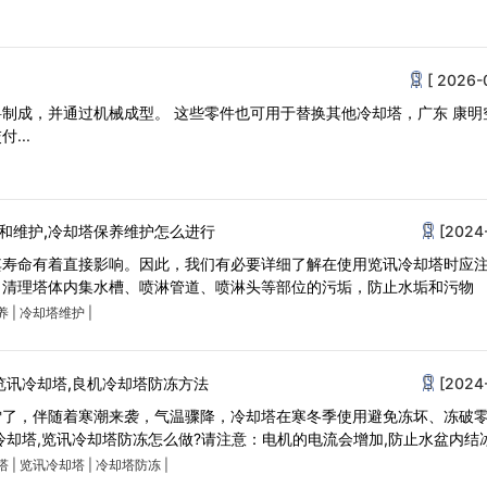
[ 2026-
料制成，并通过机械成型。 这些零件也可用于替换其他冷却塔，广东 康明
...
和维护,冷却塔保养维护怎么进行
[2024
其寿命有着直接影响。因此，我们有必要详细了解在使用览讯冷却塔时应
. 清理塔体内集水槽、喷淋管道、喷淋头等部位的污垢，防止水垢和污物
养
|
冷却塔维护
|
览讯冷却塔,良机冷却塔防冻方法
[2024
雪了，伴随着寒潮来袭，气温骤降，冷却塔在寒冬季使用避免冻坏、冻破
冷却塔,览讯冷却塔防冻怎么做?请注意：电机的电流会增加,防止水盆内结
塔
|
览讯冷却塔
|
冷却塔防冻
|