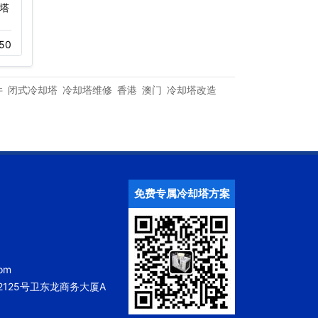
塔
福田海岸环庆大厦康明空
深圳罗湖商务中心大厦冷
调冷却塔…
却塔设备…
50
11-23
320
12-01
405
件
闭式冷却塔
冷却塔维修
香港
澳门
冷却塔改造
免费专属冷却塔方案
om
125号卫东龙商务大厦A