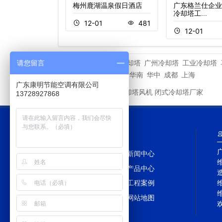
方购物联锁中心
梅州鹿湖温泉假日酒店
广东格兰仕企业
冷却塔工…
1
409
12-01
481
12-01
深圳冷却塔
广州冷却塔
工业冷却塔
请您留言
相关专题
重庆
深圳
华东
华北
华南
华中
成都
上海
广东康明节能空调有限公司
新菱冷却塔风机
闭式冷却塔厂家
友情链接
13728927868
网站导航
网站首页
新闻中心
冷却塔百科
产品中心
冷却塔配件
工程案例
冷却塔TAG
网站地图