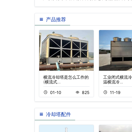
程…
产品推荐
流超静音冷却塔生
横流冷却塔是怎么工作的
工业闭式横流冷
…
(横流式…
温横流冷…
09
680
01-10
825
11-19
冷却塔配件