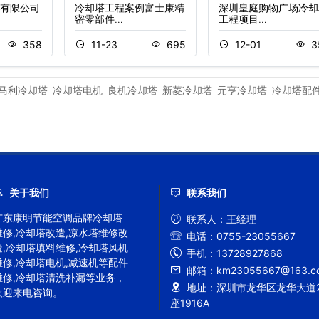
有限公司
冷却塔工程案例富士康精
深圳皇庭购物广场冷却
密零部件…
工程项目…
358
11-23
695
12-01
3
马利冷却塔
冷却塔电机
良机冷却塔
新菱冷却塔
元亨冷却塔
冷却塔配
关于我们
联系我们
广东康明节能空调品牌冷却塔
联系人：
王经理
维修,冷却塔改造,凉水塔维修改
电话：
0755-23055667
造,冷却塔填料维修,冷却塔风机
手机：
13728927868
维修,冷却塔电机,减速机等配件
邮箱：
km23055667@163.c
维修,冷却塔清洗补漏等业务，
地址：
深圳市龙华区龙华大道2
欢迎来电咨询。
座1916A