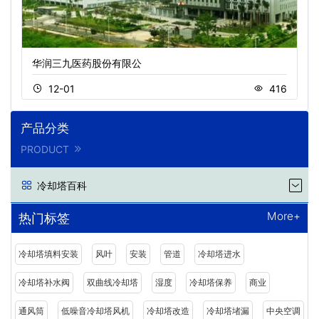
华润三九医药股份有限公
12-01
416
产品分类
PRODUCT
冷却塔百科
More+
热门标签
冷却塔填料安装
风叶
安装
管道
冷却塔进水
冷却塔补水阀
双曲线冷却塔
湿度
冷却塔保养
商业
通风筒
低噪音冷却塔风机
冷却塔改造
冷却塔堵漏
中央空调