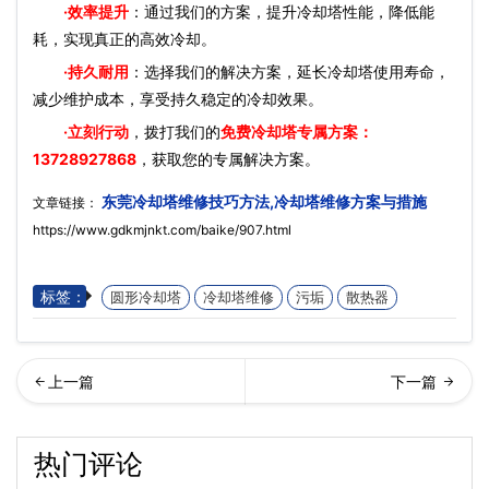
·效率提升
：通过我们的方案，提升冷却塔性能，降低能
耗，实现真正的高效冷却。
·持久耐用
：选择我们的解决方案，延长冷却塔使用寿命，
减少维护成本，享受持久稳定的冷却效果。
·立刻行动
，拨打我们的
免费冷却塔专属方案：
13728927868
，获取您的专属解决方案。
东莞冷却塔维修技巧方法,冷却塔维修方案与措施
文章链接：
https://www.gdkmjnkt.com/baike/907.html
标签：
圆形冷却塔
冷却塔维修
污垢
散热器
州冷却塔维修服务,专业冷却
圳冷却塔填料怎么拆换呢,深
热门评论
塔维修厂家…
圳冷却塔填料更换方法