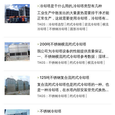
冷水量进行选择
冷却塔是干什么用的,冷却塔类型有几种
工业生产中散发出的大量废热需要排干净才能
正常生产，这就需要使用冷却塔，冷却塔有很
多种，根据通风方式可分为自然通风冷却塔.机
TAGS：
冷却塔选型
|
闭式冷却塔
|
逆流冷却塔
|
横流
械通风冷却塔.混合通风冷却塔，根据空气与热
冷却塔
|
不锈钢冷却塔
|
圆形冷却塔
|
水的接触方式可分为湿
200吨不锈钢横流闭式冷却塔
我公司为冷却塔设备的性能提供质量保证。
一、不锈钢横流闭式冷却塔参考数据：湿球温
度28，安装地点在室外。不锈钢横流闭式冷却
TAGS：
不锈钢冷却塔
|
闭式冷却塔
|
横流冷却塔
|
塔主要材料配件...
125吨不锈钢复合流闭式冷却塔
复合流闭式冷却塔也是闭式冷却塔的一种。也
是一种冷却塔，在水塔内部安装管壳式换热
器，外部循环的空气与盘管表面循环的喷射水
TAGS：
不锈钢冷却塔
|
闭式冷却塔
|
产生热交换，从而达到冷却的效果...
不锈钢冷却塔