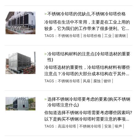
塔的里面涨了许多的藻类植物，散热也没有以
前好了，在夏天高温的时候，温度经常降不下
不锈钢冷却塔的优缺点,不锈钢冷却塔价格
来，必须要使用冷水才行，那
冷却塔在生活中不常用，主要是在工业上用的
较多，它为我们的工作带来了很多便利。它的
功能主要是制冷，所以叫做冷却塔。冷却塔的
TAGS：
不锈钢冷却塔
|
冷却塔价格
|
工业
|
玻璃钢
|
材质很多，性能比较优越价格也比较高贵的是
不锈钢冷却塔，那么，不锈钢
冷却塔结构材料的注意点(冷却塔选材的重要
性)
冷却塔选材的重要性，冷却塔结构材料有哪些
注意点？冷却塔的大部分成本结构在于其外壳
的材料。因为他想适用于冷却塔的循环水系
TAGS：
不锈钢冷却塔
|
风扇
|
腐蚀
|
镀锌
|
统、风扇系统和内部部件。为了确保冷却塔不
被腐蚀，可以长期使用，但
选择不锈钢冷却塔要考虑的要素(购买不锈钢
冷却塔注意什么)
你知道选择不锈钢冷却塔需要考虑哪些因素吗?
以下是购买不锈钢冷却塔时需要注意的事项。
1.确定流量：简单的方法是根据现场循环泵的
TAGS：
高温冷却塔
|
不锈钢冷却塔
|
安装
|
噪声
|
具体流量和压力进行选择;或根据设备所需的制