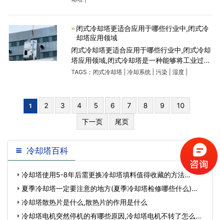
却塔以及开始冷却塔的
闭式冷却塔更适合应用于哪些行业中,闭式冷
却塔应用领域
闭式冷却塔更适合应用于哪些行业中,闭式冷却
塔应用领域,闭式冷却塔是一种能够将工业过程
中产生的热量转移至环境中的设备。相比于传
TAGS：
闭式冷却塔
|
冷却系统
|
污染
|
湿度
|
统的开式冷却系统，闭式冷却塔可以更加节约
水资源，减少水的
2
3
4
5
6
7
8
9
10
1
下一页
尾页
冷却塔百科
冷却塔使用5-8年后需更换冷却塔填料值得收藏的方法…
夏季冷却塔一定要注意的地方(夏季冷却塔检修哪些什么)…
冷却塔散热片是什么,散热片的作用是什么
冷却塔电机突然停机的有哪些原因,冷却塔电机不转了怎么