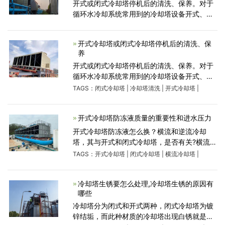
开式或闭式冷却塔停机后的清洗、保养。对于
循环水冷却系统常用到的冷却塔设备开式、闭
式或横流冷却塔定期是需了清洗和保养的，这
样才能达到好的循环水冷却效果。开式或闭式
开式冷却塔或闭式冷却塔停机后的清洗、保
冷却塔停机后
养
开式或闭式冷却塔停机后的清洗、保养。对于
循环水冷却系统常用到的冷却塔设备开式、闭
式或横流冷却塔定期是需了清洗和保养的，这
TAGS：
闭式冷却塔
|
冷却塔清洗
|
开式冷却塔
|
样才能达到好的循环水冷却效果。开式或闭式
冷却塔停机后的清
开式冷却塔防冻液质量的重要性和进水压力
开式冷却塔防冻液怎么换？横流和逆流冷却
塔，其与开式和闭式冷却塔，是否有关?横流或
逆流冷却塔，其主要是针对水流动方向和风向
TAGS：
开式冷却塔
|
闭式冷却塔
|
横流冷却塔
|
之间的关系，如果是侧面进风，那么，是横流
冷却塔，如果是底部进风，则是为逆流
冷却塔生锈要怎么处理,冷却塔生锈的原因有
哪些
冷却塔分为闭式和开式两种，闭式冷却塔为镀
锌结垢，而此种材质的冷却塔出现白锈就是一