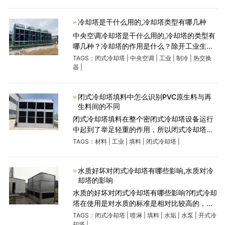
量，业内规范的测算方法是计算耗水率，即在
单位小时内，损失的水量同
冷却塔是干什么用的,冷却塔类型有哪几种
中央空调冷却塔是干什么用的,冷却塔的类型有
哪几种？冷却塔的作用是什么？除开工业生产
制冷行业之外，中央空调制冷系统也会使用。
TAGS：
闭式冷却塔
|
中央空调
|
工业
|
制冷
|
热交换
冷却塔的种类诸多，按通风方法可分成当然通
器
|
风冷却塔、机械设备通风
闭式冷却塔填料中怎么识别PVC原生料与再
生料间的不同
闭式冷却塔填料在整个密闭式冷却塔设备运行
中起到了举足轻重的作用，所以闭式冷却塔填
料质量的优劣也间接影响着密闭式冷却塔的整
TAGS：
材料
|
工业
|
填料
|
闭式冷却塔
|
个系统的运行效果。密闭式冷却塔填料主要有
两种材质：PVC原生料
水质好坏对闭式冷却塔有哪些影响,水质对冷
却塔的影响
水质的好坏对闭式冷却塔有哪些影响?闭式冷却
塔在使用是对水质的标准是相对比较高的，不
论是闭式冷却塔還是开式冷却塔，水是要持续
TAGS：
闭式冷却塔
|
喷淋
|
填料
|
水垢
|
水泵
|
开式冷
的做好循环使用，那么水质的好坏对于闭式冷
却塔
|