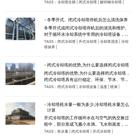
个大敌。正常情况下，冷却塔的寿命在20年以
TAGS：
冷却塔生锈
|
闭式冷却塔
|
镀锌钢冷却塔
|
上，白锈的侵蚀会导致冷却塔寿命下降很
多。 白锈是一种锈蚀，颜色为
冬季开式、闭式冷却塔停机后怎么清洗保养
冬季开式或闭式冷却塔停机后的清洗和维护。
对于循环水冷却系统中常用的冷却塔设备，需
要按时清洗和维护，以达到良好的循环水冷却
TAGS：
闭式冷却塔
|
开式冷却塔
|
冷却塔清洗
|
冷却
效果。1、散水系统、检查冷却塔主水管、分水
塔保养
|
管、喷嘴是否损坏松
闭式冷却塔的优势,为什么要选择闭式冷却塔
闭式冷却塔的优势,为什么要选择闭式冷却塔，
闭式冷却塔具有运行稳定、环保、节水、节
能、安装维修方便、占地空间小、使用寿命长
TAGS：
闭式冷却塔
|
冷却塔设备
|
温度
|
喷淋
|
等优势，既不会因杂质而堵塞，也不会因蒸发
而产生水垢，且在占用土地
冷却塔耗水量一般为多少,冷却塔耗水量怎么
计算
开式冷却塔的工作循环水在与空气的热交换过
程中，部分形成飞溅小水滴。飞水和蒸发，是
开式冷却塔耗水量存在的根本。冷却塔的耗水
TAGS：
耗水量
|
闭式冷却塔
|
开式冷却塔
|