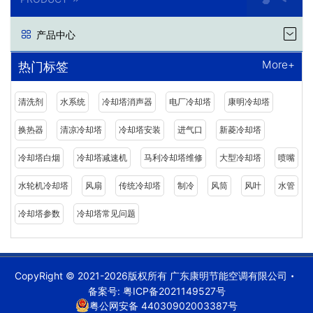
产品中心
More+
热门标签
清洗剂
水系统
冷却塔消声器
电厂冷却塔
康明冷却塔
换热器
清凉冷却塔
冷却塔安装
进气口
新菱冷却塔
冷却塔白烟
冷却塔减速机
马利冷却塔维修
大型冷却塔
喷嘴
水轮机冷却塔
风扇
传统冷却塔
制冷
风筒
风叶
水管
冷却塔参数
冷却塔常见问题
CopyRight © 2021-2026版权所有 广东康明节能空调有限公司
备案号:
粤ICP备2021149527号
粤公网安备 44030902003387号