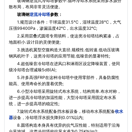
玻璃钢逆流式冷却塔参数中.循环冷却水系统采用多水源分
散布局，布局非常灵活便捷。
玻璃钢
逆流冷却塔
参数：
1.规范设计条件：干球温度31.5℃，湿球温度28℃，大气
压强99400Pa，渗漏温度42℃，出水温度32℃;
2.采用层叠式圆塔专用填料，使这类冷却塔结构紧凑，占
地面积小.设计目的灵便便捷;
3.挑选机翼型空腹构造大直径.规模性.低转速.低动压玻璃
钢风机叶子，这类冷却塔的应用节能.低噪音的显著特性;
4.超低噪音冷却塔在进风口和淋雨区设定降噪装置，使同
级冷却塔合理减噪5dB(A);
5.许多高强FRP在这种冷却塔中使用零部件，具备防腐性
能高、使用寿命长的显着优势;
6.小型冷却塔采用旋转式布水系统，结构简单.布水对称，
进一步提高冷却塔的加温性能，大型冷却塔采用固定布水系
统，进一步提高塔的稳定性;
7.旋转式布水系统配备挡水板设备，移动布水系统配备
收水
器
设备，冷却塔浮水损失降到0.01%以内;
8.圆塔构造本身具有优异的抗气压性能，特别适用于沿海
台风地域。这类冷却塔的抗风水准为0.75KN/m2;