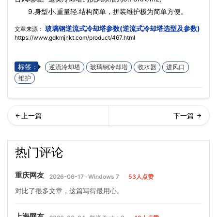
9.身型小.重量轻.结构简单，拼装维护极为简单方便。
玻璃钢逆流式冷却塔参数(逆流式冷却塔选型及参数)
文章来源：
https://www.gdkmjnkt.com/product/467.html
标签：
逆流冷却塔
玻璃钢冷却塔
收水器
进风口
维护
形逆流冷却塔(圆形逆流冷却
形逆流冷却塔的工作原理(方
热门评论
塔介绍)…
形逆流冷却塔技
重庆网友
2026-06-17 · Windows 7
53人点赞
对比了很多文章，这篇写得最用心。
上海网友