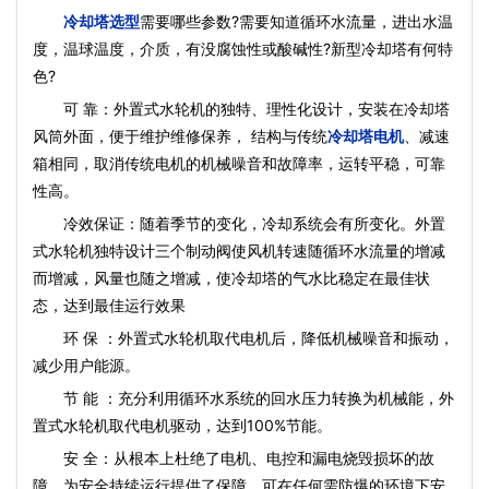
冷却塔选型
需要哪些参数?需要知道循环水流量，进出水温
度，温球温度，介质，有没腐蚀性或酸碱性?新型冷却塔有何特
色?
可 靠：外置式水轮机的独特、理性化设计，安装在冷却塔
风筒外面，便于维护维修保养， 结构与传统
冷却塔电机
、减速
箱相同，取消传统电机的机械噪音和故障率，运转平稳，可靠
性高。
冷效保证：随着季节的变化，冷却系统会有所变化。外置
式水轮机独特设计三个制动阀使风机转速随循环水流量的增减
而增减，风量也随之增减，使冷却塔的气水比稳定在最佳状
态，达到最佳运行效果
环 保 ：外置式水轮机取代电机后，降低机械噪音和振动，
减少用户能源。
节 能 ：充分利用循环水系统的回水压力转换为机械能，外
置式水轮机取代电机驱动，达到100%节能。
安 全：从根本上杜绝了电机、电控和漏电烧毁损坏的故
障，为安全持续运行提供了保障，可在任何需防爆的环境下安