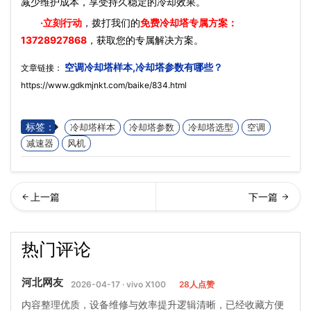
减少维护成本，享受持久稳定的冷却效果。
·立刻行动
，拨打我们的
免费冷却塔专属方案：
13728927868
，获取您的专属解决方案。
空调冷却塔样本,冷却塔参数有哪些？
文章链接：
https://www.gdkmjnkt.com/baike/834.html
标签：
冷却塔样本
冷却塔参数
冷却塔选型
空调
减速器
风机
却塔改造安装注意事项,冷却
何解决冷却塔噪声大,冷却塔
热门评论
塔改造施工方案…
噪音处理方法
河北网友
2026-04-17 · vivo X100
28人点赞
内容整理优质，设备维修与效率提升逻辑清晰，已经收藏方便