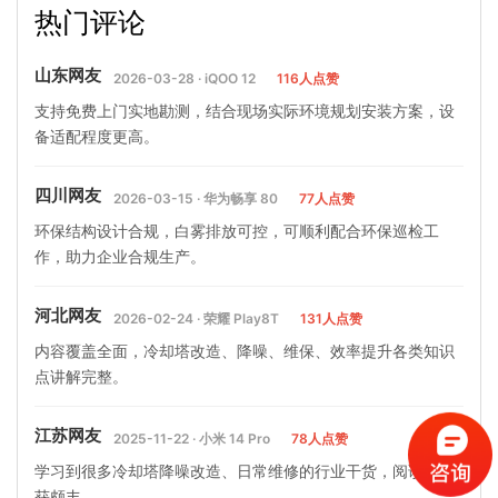
热门评论
洗方法步骤流程…
空调维修麻烦吗
山东网友
2026-03-28 · iQOO 12
116人点赞
支持免费上门实地勘测，结合现场实际环境规划安装方案，设
备适配程度更高。
四川网友
2026-03-15 · 华为畅享 80
77人点赞
环保结构设计合规，白雾排放可控，可顺利配合环保巡检工
作，助力企业合规生产。
河北网友
2026-02-24 · 荣耀 Play8T
131人点赞
内容覆盖全面，冷却塔改造、降噪、维保、效率提升各类知识
点讲解完整。
江苏网友
2025-11-22 · 小米 14 Pro
78人点赞
学习到很多冷却塔降噪改造、日常维修的行业干货，阅读完收
获颇丰。