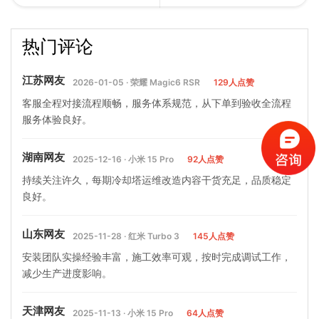
却水塔喷头的分类,冷却塔喷
制冷却塔专用电机的运行温
热门评论
头分哪几种…
度有什么作用
江苏网友
2026-01-05 · 荣耀 Magic6 RSR
129人点赞
客服全程对接流程顺畅，服务体系规范，从下单到验收全流程
服务体验良好。
湖南网友
2025-12-16 · 小米 15 Pro
92人点赞
持续关注许久，每期冷却塔运维改造内容干货充足，品质稳定
良好。
山东网友
2025-11-28 · 红米 Turbo 3
145人点赞
安装团队实操经验丰富，施工效率可观，按时完成调试工作，
减少生产进度影响。
天津网友
2025-11-13 · 小米 15 Pro
64人点赞