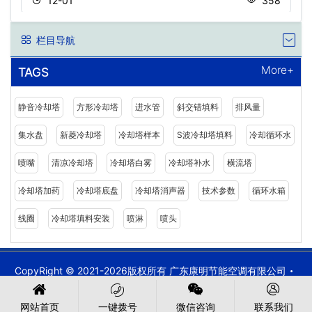
12-01
358
栏目导航
More+
TAGS
静音冷却塔
方形冷却塔
进水管
斜交错填料
排风量
集水盘
新菱冷却塔
冷却塔样本
S波冷却塔填料
冷却循环水
喷嘴
清凉冷却塔
冷却塔白雾
冷却塔补水
横流塔
冷却塔加药
冷却塔底盘
冷却塔消声器
技术参数
循环水箱
线圈
冷却塔填料安装
喷淋
喷头
CopyRight © 2021-2026版权所有 广东康明节能空调有限公司
备案号:
粤ICP备2021149527号
粤公网安备 44030902003387号
网站首页
一键拨号
微信咨询
联系我们