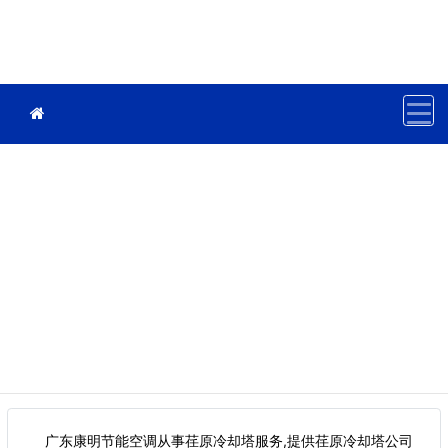
广东康明节能空调从事荏原冷却塔服务,提供荏原冷却塔公司