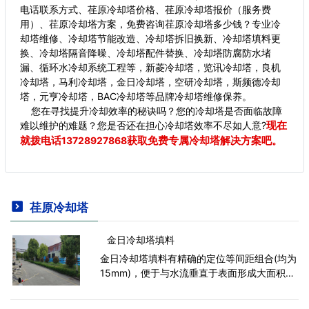
电话联系方式、荏原冷却塔价格、荏原冷却塔报价（服务费
用）、荏原冷却塔方案，免费咨询荏原冷却塔多少钱？专业冷
却塔维修、冷却塔节能改造、冷却塔拆旧换新、冷却塔填料更
换、冷却塔隔音降噪、冷却塔配件替换、冷却塔防腐防水堵
漏、循环水冷却系统工程等，新菱冷却塔，览讯冷却塔，良机
冷却塔，马利冷却塔，金日冷却塔，空研冷却塔，斯频德冷却
塔，元亨冷却塔，BAC冷却塔等品牌冷却塔维修保养。
您在寻找提升冷却效率的秘诀吗？您的冷却塔是否面临故障
现在
难以维护的难题？您是否还在担心冷却塔效率不尽如人意?
就拨电话
获取免费专属冷却塔解决方案吧。
13728927868
荏原冷却塔
金日冷却塔填料
金日冷却塔填料有精确的定位等间距组合(均为
15mm)，便于与水流垂直于表面形成大面积的
流动水膜，促成大气流的接触面，自带式的立
式导流器使填料内气水比的分配均匀合理，高