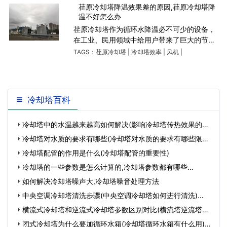
效的除水器与填料模
荏原冷却塔降温效果差的原因,荏原冷却塔降
温不好怎么办
荏原冷却塔作为循环水降温必不可少的设备，
在工业、民用领域中给用户带来了巨大的节能
作用，保护了水资源的浪费，达到节能减排效
TAGS：
荏原冷却塔
|
冷却塔效率
|
风机
|
果的同时冷却塔也存在很多问题。如我们使用
冷却塔是为了达到降温
冷却塔百科
冷却塔中的水温越来越高如何解决(影响冷却塔传热效果的因
素)…
冷却塔对水质的要求有哪些(冷却塔对水质的要求有哪些限制)
…
冷却塔配管的作用是什么(冷却塔配管的重要性)
冷却塔的一些参数是怎么计算的,冷却塔参数都有哪些…
如何解决冷却塔噪声大,冷却塔噪音处理方法
中央空调冷却塔清洗步骤(中央空调冷却塔如何进行清洗)…
横流式冷却塔和逆流式冷却塔参数区别对比(横流塔逆流塔的
不同之处)…
闭式冷却塔为什么要加循环水箱(冷却塔循环水箱有什么用)…