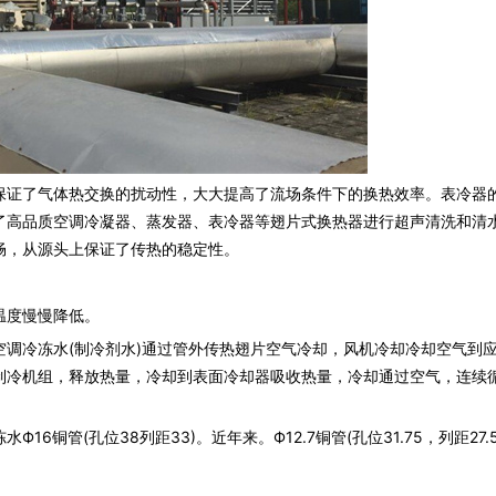
证了气体热交换的扰动性，大大提高了流场条件下的换热效率。表冷器
了高品质空调冷凝器、蒸发器、表冷器等翅片式换热器进行超声清洗和清
畅，从源头上保证了传热的稳定性。
度慢慢降低。
冷冻水(制冷剂水)通过管外传热翅片空气冷却，风机冷却冷却空气到
制冷机组，释放热量，冷却到表面冷却器吸收热量，冷却通过空气，连续
管(孔位38列距33)。近年来。Ф12.7铜管(孔位31.75，列距27.5