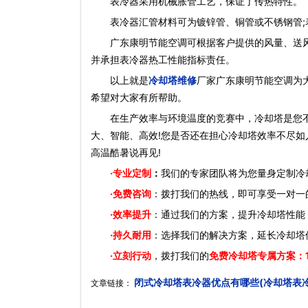
表冷器采用机械胀管工艺，保证了传热特性。
表冷器汇管材料可为镀锌管、铜管或不锈钢管;表
广东康明节能空调可根据客户提供的风量、送风条
并承担表冷器热工性能指标责任。
以上就是
冷却塔维修
厂家广东康明节能空调为
希望对大家有所帮助。
在生产效率与环境温度的竞赛中，冷却塔是您不
大、智能、高效!您是否还在担心冷却塔效率不尽如
高温酷暑说再见!
·
专业定制
：
我们的专家团队将为您量身定制冷
·免费咨询
：拨打我们的热线，即可享受一对一
·效率提升
：通过我们的方案，提升冷却塔性能
·持久耐用
：选择我们的解决方案，延长冷却塔
·立刻行动
，拨打我们的
免费冷却塔专属方案：
闭式冷却塔表冷器优点有哪些(冷却塔表
文章链接：