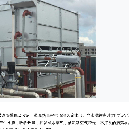
管壁厚吸收后，壁厚热量根据顶部风扇排出。当水温较高时(超过设定
上产生水膜，吸收热量，挥发成水蒸气，被流动空气带走，不挥发的滴落在