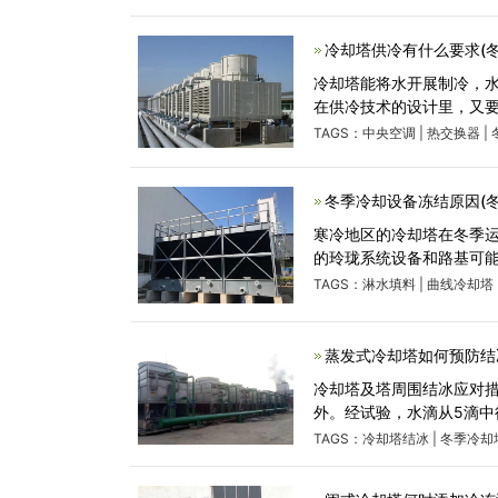
冷却塔供冷有什么要求(
​冷却塔能将水开展制冷，
在供冷技术的设计里，又要
TAGS：
中央空调
|
热交换器
|
冬季冷却设备冻结原因(
寒冷地区的冷却塔在冬季
的玲珑系统设备和路基可能
TAGS：
淋水填料
|
曲线冷却塔
蒸发式冷却塔如何预防结
冷却塔及塔周围结冰应对措施
外。经试验，水滴从5滴中得
TAGS：
冷却塔结冰
|
冬季冷却