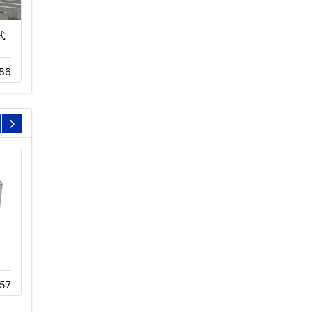
式
玻璃钢冷却塔适用范围
广东开式圆形逆流冷却塔
(玻璃钢冷…
(圆形逆…
86
01-13
741
11-05
693
康明冷却塔|良机|菱电|明
冷却塔淋水喷头
新|新菱…
57
12-02
407
12-10
626