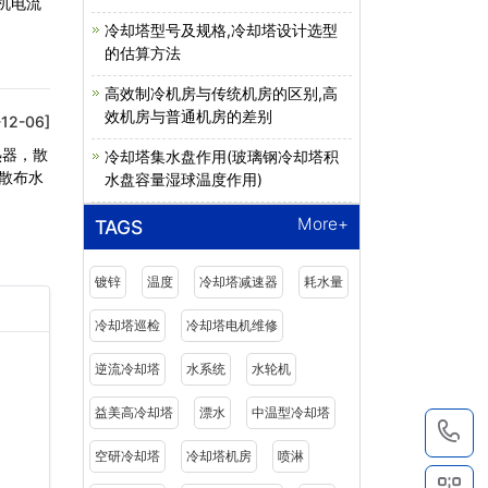
机电流
冷却塔型号及规格,冷却塔设计选型
的估算方法
高效制冷机房与传统机房的区别,高
效机房与普通机房的差别
-12-06]
热器，散
冷却塔集水盘作用(玻璃钢冷却塔积
散布水
水盘容量湿球温度作用)
More+
TAGS
镀锌
温度
冷却塔减速器
耗水量
冷却塔巡检
冷却塔电机维修
逆流冷却塔
水系统
水轮机
益美高冷却塔
漂水
中温型冷却塔
1
空研冷却塔
冷却塔机房
喷淋