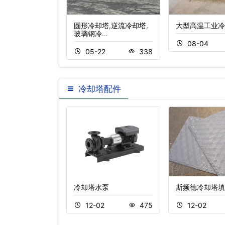
冷却塔(什么是
圆形冷却塔,逆流冷却塔,
大型高温工业冷
…
玻璃钢冷…
08-04
5
1549
05-22
338
冷却塔配件
风柜表冷器更换
冷却塔水泵
斯频德冷却塔填
2
789
12-02
475
12-02