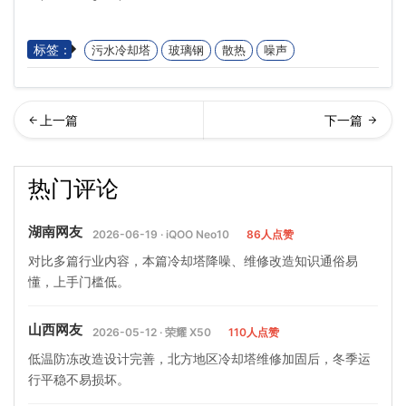
标签：
污水冷却塔
玻璃钢
散热
噪声
却水塔进水条件,凉水塔怎么
璃钢冷却塔腐蚀原因,玻璃钢
热门评论
进水…
冷却塔怎么防腐
湖南网友
2026-06-19 · iQOO Neo10
86人点赞
对比多篇行业内容，本篇冷却塔降噪、维修改造知识通俗易
懂，上手门槛低。
山西网友
2026-05-12 · 荣耀 X50
110人点赞
低温防冻改造设计完善，北方地区冷却塔维修加固后，冬季运
行平稳不易损坏。