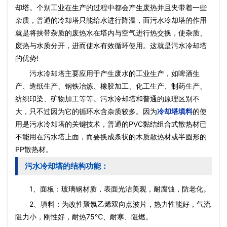
却塔。个别工业在生产的过程中都会产生废热并且夹带着一些
杂质，普通的冷却塔只能给水进行降温，而污水冷却塔的作用
就是将挟带杂质的废热水在塔内与空气进行热交换，使杂质、
废热与水质分开，进而使水有效循环使用。这就是污水冷却塔
的优势!
污水冷却塔主要应用于产生废水的工业生产，如啤酒生
产、造纸生产、钢铁冶炼、橡胶加工、化工生产、制药生产、
纺织印染、矿物加工等等。污水冷却塔和普通的原理区别不
大，只不过因为它的循环水含杂质较多。因为
冷却塔填料
的使
用是污水冷却塔的关键技术，普通的PVC黏结组合式散热材已
不能用在污水塔上面，而要换成条状的木质散热材或半圆形的
PP散热材。
污水冷却塔的结构功能：
1、面板：玻璃钢材质，表面光洁美观，耐腐蚀，防老化。
2、填料：为改性聚氯乙烯双向点波片，热力性能好，气流
阻力小，刚性好，耐热75℃、耐寒、阻燃。