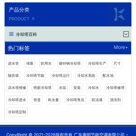
产品分类
PRODUCT
冷却塔百科
More+
热门标签
进水管
堵塞
饮用水
镀锌钢冷却塔
冷却塔生产
尺寸
隔音墙
冷却塔节能
冷却塔运行
冷却水系统
配水池
凉水塔维修
明新冷却塔
水垢
安装
冷却水
冷却塔修理
冷却塔进水
管道
耗水量
冷却塔售后
防冻液
清洗剂
冷却塔定制
CopyRight © 2021-2026版权所有 广东康明节能空调有限公司