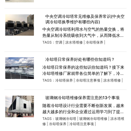
散发到大气中。冷却塔可以分为直接散热和间
接散热两种类型。直接散热冷却塔是一种封闭
结构，内部有喷淋
中央空调冷却塔常见维修及保养常识(中央空
调冷却塔换季维护有哪些内容)
中央空调冷却塔利用水与空气的热量交换，将
热量从制冷系统吸收到大气中，从而降低水
温，是中央空调系统中极为重要的环节。可以
TAGS：
空调
|
凉水塔维修
|
冷却塔保养
|
说，当冷却塔出现问题时，中央空调的正常使
用就会出现问题。中央空调冷
冷却塔日常保养好处有哪些你知道吗？
冷却塔日常保养的这些知识你知道吗？接下来
冷却塔维修厂家就带各位简单的了解下，冷却
水塔或水池用久了不可避免存在青苔、淤泥、
TAGS：
冷却塔保养
|
冷却塔注意事项
|
凉水塔维修
|
水垢、锈蚀等问题。一旦这些赃物流入管道则
导致管道堵塞，温度升
玻璃钢冷却塔维修保养需注意的13个事项
随着冷却塔设计行业需要不断创新发展，越来
越大越多的行业和企业通过运用学习到了提高
冷却塔，也有自己很多中小企业文化进入我们
TAGS：
玻璃钢冷却塔
|
玻璃钢冷却塔维修
|
凉水塔维
到了冷却塔施工行业并发展，冷却塔维修技术
修
|
冷却塔保养
|
冷却塔注意事项
|
保养方法主要有包括以