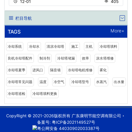
12-01
405
栏目导航
More+
TAGS
冷却系统
冷却水
清凉冷却塔
施工
主机
冷却塔填料
良机冷却塔配件
制冷剂
冷却塔堵漏
效率
凉水塔维修
冷却塔夏季
进风口
隔音墙
冷却塔电机维修
雾化
冷却塔常见问题
温度
冷空气
冷却塔型号
水蒸汽
出水量
冷却塔巡检
冷却塔填料更换
CopyRight © 2021-2026版权所有 广东康明节能空调有限公司
备案号:
粤ICP备2021149527号
粤公网安备 44030902003387号