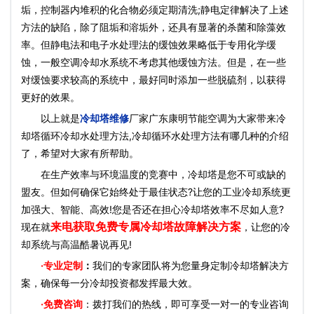
垢，控制器内堆积的化合物必须定期清洗;静电定律解决了上述
方法的缺陷，除了阻垢和溶垢外，还具有显著的杀菌和除藻效
率。但静电法和电子水处理法的缓蚀效果略低于专用化学缓
蚀，一般空调冷却水系统不考虑其他缓蚀方法。但是，在一些
对缓蚀要求较高的系统中，最好同时添加一些脱硫剂，以获得
更好的效果。
以上就是
冷却塔维修
厂家广东康明节能空调为大家带来冷
却塔循环冷却水处理方法,冷却循环水处理方法有哪几种的介绍
了，希望对大家有所帮助。
在生产效率与环境温度的竞赛中，冷却塔是您不可或缺的
盟友。但如何确保它始终处于最佳状态?让您的工业冷却系统更
加强大、智能、高效!您是否还在担心冷却塔效率不尽如人意?
来电获取免费专属冷却塔故障解决方案
现在就
，让您的冷
却系统与高温酷暑说再见!
·
专业定制
：
我们的专家团队将为您量身定制冷却塔解决方
案，确保每一分冷却投资都发挥最大效。
·免费咨询
：拨打我们的热线，即可享受一对一的专业咨询