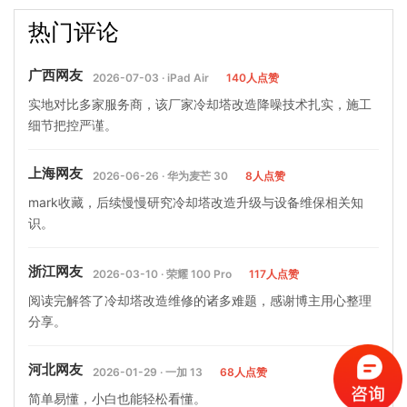
却塔正常使用一天消耗多少
利冷却塔填料更换方法,马利
热门评论
水,冷却塔每天的用水量计…
冷却塔填料粘接粘接维修
广西网友
2026-07-03 · iPad Air
140人点赞
实地对比多家服务商，该厂家冷却塔改造降噪技术扎实，施工
细节把控严谨。
上海网友
2026-06-26 · 华为麦芒 30
8人点赞
mark收藏，后续慢慢研究冷却塔改造升级与设备维保相关知
识。
浙江网友
2026-03-10 · 荣耀 100 Pro
117人点赞
阅读完解答了冷却塔改造维修的诸多难题，感谢博主用心整理
分享。
河北网友
2026-01-29 · 一加 13
68人点赞
简单易懂，小白也能轻松看懂。