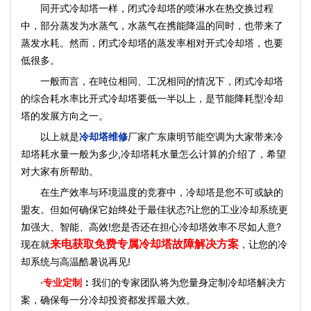
同开式冷却塔一样，闭式冷却塔的喷淋水在热交换过程
中，部分蒸发为水蒸气，水蒸气在携能降温的同时，也带来了
蒸发水耗。然而，闭式冷却塔的蒸发率相对开式冷却塔，也要
低很多。
一般而言，在吨位相同、工况相同的情况下，闭式冷却塔
的综合耗水率比开式冷却塔要低一半以上，是节能降耗型冷却
塔的发展方向之一。
以上就是
冷却塔维修
厂家广东康明节能空调为大家带来冷
却塔耗水量一般为多少,冷却塔耗水量怎么计算的介绍了，希望
对大家有所帮助。
在生产效率与环境温度的竞赛中，冷却塔是您不可或缺的
盟友。但如何确保它始终处于最佳状态?让您的工业冷却系统更
加强大、智能、高效!您是否还在担心冷却塔效率不尽如人意?
来电获取免费专属冷却塔故障解决方案
现在就
，让您的冷
却系统与高温酷暑说再见!
·
专业定制
：
我们的专家团队将为您量身定制冷却塔解决方
案，确保每一分冷却投资都发挥最大效。