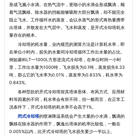
形成飞溅小水滴。在热气流中，更细小的水滴会形成飘滴，顺
着气流飘移。除水器的挡板能够吸附大部分飘滴，却不能完全
阻止飞水。工作循环水的蒸发，会以水蒸气的形式将热量携带
出塔体，并散发在大气层中。飞水和蒸发，是开式冷却塔耗水
量存在的根本。
冷却塔的耗水量，业内规范的测算方法是计算耗水率，即
在单位小时内，损失的水量同冷却塔循环工作出水量的占比。
例如菱科LT—1000L方形逆流式冷却塔，在单位时间一小时
里，工作出水量为1000吨，飞水损失为0.1吨，蒸发损失8.33
吨，那么它的飞水率为0.01%，蒸发率为0.833%，耗水率为
0.843%。
各种型款的开式冷却塔按其塔体形体、布风方式、应用材
料等因素的不同，耗水率会有所不同，但一般而言，在正常工
况条件下，开式冷却塔的耗水率不会高于1%。
闭式冷却塔
的喷淋降温系统会产生大量的小水滴，飘滴的
飘移在除水器的作用下，飘逸出塔体的机率比较低，一般在
0.005%以内，比开式冷却塔的飞水损失要少一半以上。