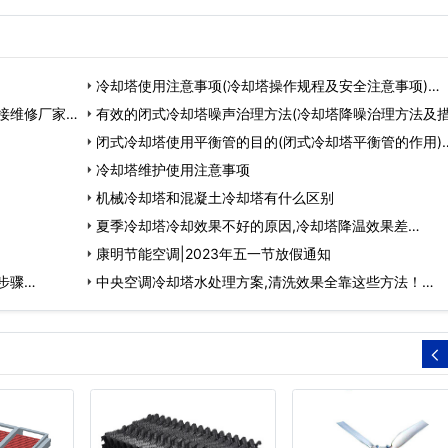
玻璃纤维
塔电机、冷却塔电气柜、
特点。集水盘采用一
固化剂。
冷却塔供水装置、冷却塔
的FRP集水盘，两个
配料罐...
上的场合使用防漏密
连接，避免了漏水和
冷却塔使用注意事项(冷却塔操作规程及安全注意事项)…
的问题，采用倾斜
接维修厂家…
有效的闭式冷却塔噪声治理方法(冷却塔降噪治理方法及措
…
闭式冷却塔使用平衡管的目的(闭式冷却塔平衡管的作用)
冷却塔维护使用注意事项
机械冷却塔和混凝土冷却塔有什么区别
夏季冷却塔冷却效果不好的原因,冷却塔降温效果差…
康明节能空调|2023年五一节放假通知
步骤…
中央空调冷却塔水处理方案,清洗效果全靠这些方法！…