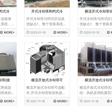
闭式冷
开式冷却塔和闭式冷
横流开式冷却塔
备连接便
开式冷却塔与闭式区别及
开式冷却塔与闭式区
水系统，
优缺点1、整个管路系统为
优缺点1、整个管路
器多为紫
封闭式循环，循环水为蒸
封闭式循环，循环水
MORE+
MORE+
2023-01-10
2023-01-10
设备连接
馏水，管路不结垢、不污
馏水，管路不结垢、
环管路，
染、不腐蚀，增加管路和
染、不腐蚀，增加管
，还可以
设备的使用寿命2、循环水
设备的使用寿命2、
管道里的
几乎没有水消耗，开始塔
几乎没有水消耗，开
用水，在
的扑水量为循环水量的
的扑水量为循环水量
，所以闭
1.24%-2%，闭式冷却塔的
1.24%-2%，闭式冷
精密
补水量紧为循
补水量紧为循
却塔(玻
横流开放式冷却塔可
横流开放式冷却
优势就是
横流开放式冷却塔可选配
横流开放式冷却塔优
钢塔体的
件,开式冷却塔电加热器、
绍：风机采用机翼型
材、玻璃
减震器、冷却塔闸板直
片中空铝合金，和普
MORE+
MORE+
2021-11-18
2021-11-18
环氧树
管、弯头、防护栏杆、自
合金板风叶比较，具
最里面是
动扶梯、上水槽盖、冷却
音低，强度高，重量