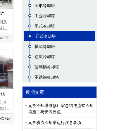
圆形冷却塔
生产
工业冷却塔
别及
闭式冷却塔
系统为
为蒸
开式冷却塔
MORE+
不污
路和
横流冷却塔
循环水
逆流冷却塔
始塔
的
玻璃钢冷却塔
却塔的
不锈钢冷却塔
近期文章
塔优
点介
元亨冷却塔维修厂家总结逆流式冷却
宽叶
塔施工与安装要点
通铝
MORE+
有噪
元亨横流冷却塔运行注意事项
轻的