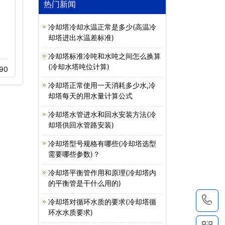
热门新闻
冷却塔冷却水温正常是多少(高温冷
却塔进出水温差标准)
冷却塔电机不转…
冷却塔消音器…
冷却塔标准冷吨和水吨之间怎么换算
(冷却水塔吨位计算)
90
11-23
543
12-02
557
冷却塔正常使用一天消耗多少水,冷
却塔每天的用水量计算公式
冷却塔水管进水和回水安装方法(冷
却塔供回水管路安装)
冷却塔型号规格有哪些(冷却塔选型
需要哪些参数)？
冷却塔平衡管作用和原理(冷却塔内
的平衡管是干什么用的)
1
冷却塔对循环水质的要求(冷却塔循
环水水质要求)