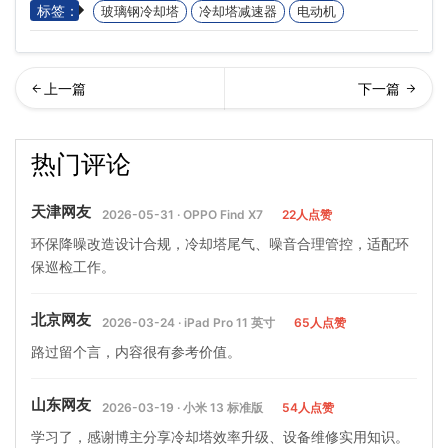
标签：
玻璃钢冷却塔
冷却塔减速器
电动机
洗一台冷却塔需要多少钱(冷
璃钢冷却塔和传统冷却塔相
热门评论
却塔清洗费用明细)…
比优势(冷却塔玻璃钢和不
天津网友
2026-05-31 · OPPO Find X7
22人点赞
环保降噪改造设计合规，冷却塔尾气、噪音合理管控，适配环
保巡检工作。
北京网友
2026-03-24 · iPad Pro 11 英寸
65人点赞
路过留个言，内容很有参考价值。
山东网友
2026-03-19 · 小米 13 标准版
54人点赞
学习了，感谢博主分享冷却塔效率升级、设备维修实用知识。