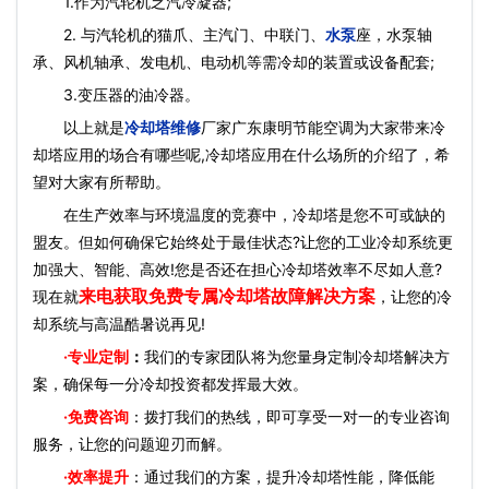
1.作为汽轮机乏汽冷凝器;
2. 与汽轮机的猫爪、主汽门、中联门、
水泵
座，水泵轴
承、风机轴承、发电机、电动机等需冷却的装置或设备配套;
3.变压器的油冷器。
以上就是
冷却塔维修
厂家广东康明节能空调为大家带来冷
却塔应用的场合有哪些呢,冷却塔应用在什么场所的介绍了，希
望对大家有所帮助。
在生产效率与环境温度的竞赛中，冷却塔是您不可或缺的
盟友。但如何确保它始终处于最佳状态?让您的工业冷却系统更
加强大、智能、高效!您是否还在担心冷却塔效率不尽如人意?
来电获取免费专属冷却塔故障解决方案
现在就
，让您的冷
却系统与高温酷暑说再见!
·
专业定制
：
我们的专家团队将为您量身定制冷却塔解决方
案，确保每一分冷却投资都发挥最大效。
·免费咨询
：拨打我们的热线，即可享受一对一的专业咨询
服务，让您的问题迎刃而解。
·效率提升
：通过我们的方案，提升冷却塔性能，降低能