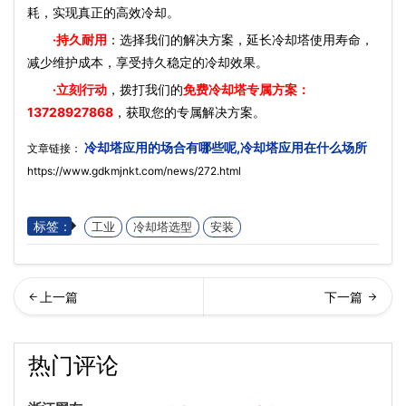
耗，实现真正的高效冷却。
·持久耐用
：选择我们的解决方案，延长冷却塔使用寿命，
减少维护成本，享受持久稳定的冷却效果。
·立刻行动
，拨打我们的
免费冷却塔专属方案：
13728927868
，获取您的专属解决方案。
冷却塔应用的场合有哪些呢,冷却塔应用在什么场所
文章链接：
https://www.gdkmjnkt.com/news/272.html
标签：
工业
冷却塔选型
安装
却塔应该如何保养,冷却塔日
却塔收水器出现漂水的原因,
热门评论
常维护保养清洗…
冷却塔收水器漂水维修方