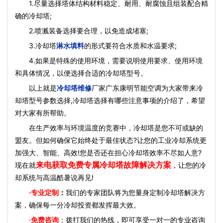
1.尽量选择塔体结构材料稳定、耐用、耐腐蚀且组装配合精
确的冷却塔;
2.喷溅装备选择要合理，以免造成堵塞;
3.冷却塔
淋水填料
的形式要符合水质和水温要求;
4.如果是特殊的使用环境，需要说明使用要求、使用环境
和具体情况，以便选择合适的冷却塔型号。
以上就是
冷却塔维修
厂家广东康明节能空调为大家带来冷
却塔型号参数选择,冷却塔选择有哪些注意事项的介绍了，希望
对大家有所帮助。
在生产效率与环境温度的竞赛中，冷却塔是您不可或缺的
盟友。但如何确保它始终处于最佳状态?让您的工业冷却系统更
加强大、智能、高效!您是否还在担心冷却塔效率不尽如人意?
来电获取免费专属冷却塔故障解决方案
现在就
，让您的冷
却系统与高温酷暑说再见!
·
专业定制
：
我们的专家团队将为您量身定制冷却塔解决方
案，确保每一分冷却投资都发挥最大效。
·免费咨询
：拨打我们的热线，即可享受一对一的专业咨询