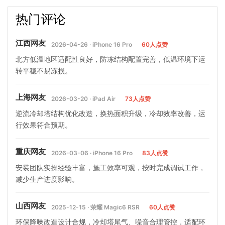
却塔相关参数有哪些,冷却塔
却塔公司告诉你影响冷却塔
热门评论
重要技术参数…
价格的因素是那些,冷却塔
江西网友
2026-04-26 · iPhone 16 Pro
60人点赞
北方低温地区适配性良好，防冻结构配置完善，低温环境下运
转平稳不易冻损。
上海网友
2026-03-20 · iPad Air
73人点赞
逆流冷却塔结构优化改造，换热面积升级，冷却效率改善，运
行效果符合预期。
重庆网友
2026-03-06 · iPhone 16 Pro
83人点赞
安装团队实操经验丰富，施工效率可观，按时完成调试工作，
减少生产进度影响。
山西网友
2025-12-15 · 荣耀 Magic6 RSR
60人点赞
环保降噪改造设计合规，冷却塔尾气、噪音合理管控，适配环