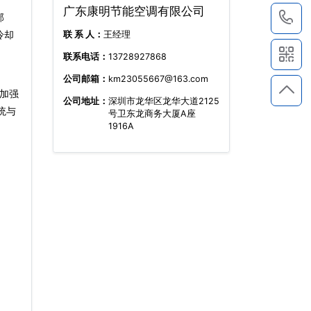
广东康明节能空调有限公司
1
部
冷却
联 系 人：
王经理
联系电话：
13728927868
公司邮箱：
km23055667@163.com
加强
公司地址：
深圳市龙华区龙华大道2125
统与
号卫东龙商务大厦A座
1916A