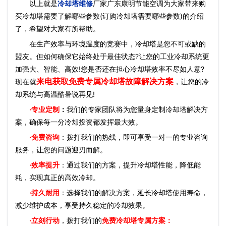
以上就是
冷却塔维修
厂家广东康明节能空调为大家带来购
买冷却塔需要了解哪些参数(订购冷却塔需要哪些参数)的介绍
了，希望对大家有所帮助。
在生产效率与环境温度的竞赛中，冷却塔是您不可或缺的
盟友。但如何确保它始终处于最佳状态?让您的工业冷却系统更
加强大、智能、高效!您是否还在担心冷却塔效率不尽如人意?
来电获取免费专属冷却塔故障解决方案
现在就
，让您的冷
却系统与高温酷暑说再见!
·
专业定制
：
我们的专家团队将为您量身定制冷却塔解决方
案，确保每一分冷却投资都发挥最大效。
·免费咨询
：拨打我们的热线，即可享受一对一的专业咨询
服务，让您的问题迎刃而解。
·效率提升
：通过我们的方案，提升冷却塔性能，降低能
耗，实现真正的高效冷却。
·持久耐用
：选择我们的解决方案，延长冷却塔使用寿命，
减少维护成本，享受持久稳定的冷却效果。
·立刻行动
，拨打我们的
免费冷却塔专属方案：