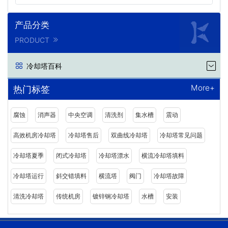
产品分类
PRODUCT
冷却塔百科
More+
热门标签
腐蚀
消声器
中央空调
清洗剂
集水槽
震动
高效机房冷却塔
冷却塔售后
双曲线冷却塔
冷却塔常见问题
冷却塔夏季
闭式冷却塔
冷却塔漂水
横流冷却塔填料
冷却塔运行
斜交错填料
横流塔
阀门
冷却塔故障
清洗冷却塔
传统机房
镀锌钢冷却塔
水槽
安装