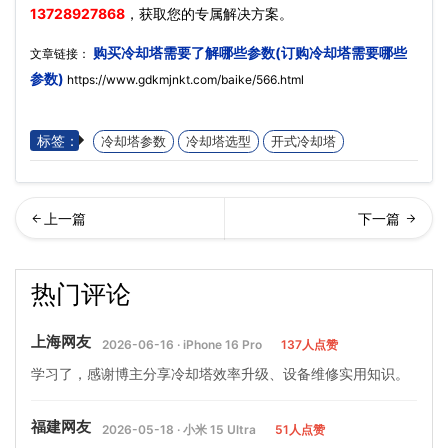
13728927868
，获取您的专属解决方案。
购买冷却塔需要了解哪些参数(订购冷却塔需要哪些
文章链接：
参数)
https://www.gdkmjnkt.com/baike/566.html
标签：
冷却塔参数
冷却塔选型
开式冷却塔
却塔开机前准备工作(启动冷
轮机冷却塔的主要做功能量
热门评论
却塔前的几个步骤)…
(冷水机组冷却塔的作用)
上海网友
2026-06-16 · iPhone 16 Pro
137人点赞
学习了，感谢博主分享冷却塔效率升级、设备维修实用知识。
福建网友
2026-05-18 · 小米 15 Ultra
51人点赞