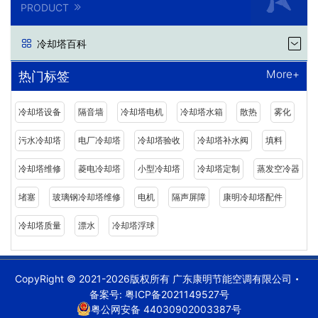
PRODUCT
冷却塔百科
More+
热门标签
冷却塔设备
隔音墙
冷却塔电机
冷却塔水箱
散热
雾化
污水冷却塔
电厂冷却塔
冷却塔验收
冷却塔补水阀
填料
冷却塔维修
菱电冷却塔
小型冷却塔
冷却塔定制
蒸发空冷器
堵塞
玻璃钢冷却塔维修
电机
隔声屏障
康明冷却塔配件
冷却塔质量
漂水
冷却塔浮球
CopyRight © 2021-2026版权所有 广东康明节能空调有限公司
备案号:
粤ICP备2021149527号
粤公网安备 44030902003387号