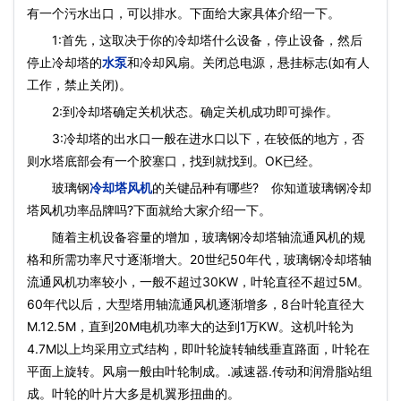
有一个污水出口，可以排水。下面给大家具体介绍一下。
1:首先，这取决于你的冷却塔什么设备，停止设备，然后
停止冷却塔的
水泵
和冷却风扇。关闭总电源，悬挂标志(如有人
工作，禁止关闭)。
2:到冷却塔确定关机状态。确定关机成功即可操作。
3:冷却塔的出水口一般在进水口以下，在较低的地方，否
则水塔底部会有一个胶塞口，找到就找到。OK已经。
玻璃钢
冷却塔风机
的关键品种有哪些? 你知道玻璃钢冷却
塔风机功率品牌吗?下面就给大家介绍一下。
随着主机设备容量的增加，玻璃钢冷却塔轴流通风机的规
格和所需功率尺寸逐渐增大。20世纪50年代，玻璃钢冷却塔轴
流通风机功率较小，一般不超过30KW，叶轮直径不超过5M。
60年代以后，大型塔用轴流通风机逐渐增多，8台叶轮直径大
M.12.5M，直到20M电机功率大的达到1万KW。这机叶轮为
4.7M以上均采用立式结构，即叶轮旋转轴线垂直路面，叶轮在
平面上旋转。风扇一般由叶轮制成。.减速器.传动和润滑脂站组
成。叶轮的叶片大多是机翼形扭曲的。