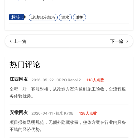
标签：
玻璃钢冷却塔
漏水
维护
换冷却塔淋水填料的方法(冷
式冷却塔防冻措施有哪些(冷
热门评论
却水塔内部填料更换方法)…
却塔冬季怎么防冻)
江西网友
2026-05-22 · OPPO Reno12
118人点赞
全程一对一客服对接，从改造方案沟通到施工验收，全流程服
务体验优质。
安徽网友
2026-04-11 · 红米 K70E
128人点赞
项目报价透明规范，无额外隐藏收费，整体方案在行业内具备
不错的经济优势。