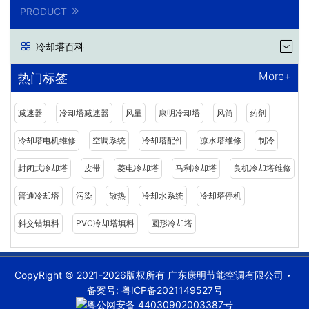
PRODUCT
冷却塔百科
More+
热门标签
减速器
冷却塔减速器
风量
康明冷却塔
风筒
药剂
冷却塔电机维修
空调系统
冷却塔配件
凉水塔维修
制冷
封闭式冷却塔
皮带
菱电冷却塔
马利冷却塔
良机冷却塔维修
普通冷却塔
污染
散热
冷却水系统
冷却塔停机
斜交错填料
PVC冷却塔填料
圆形冷却塔
CopyRight © 2021-2026版权所有 广东康明节能空调有限公司
备案号:
粤ICP备2021149527号
粤公网安备 44030902003387号