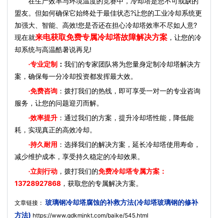
在生产效率与环境温度的竞赛中，冷却塔是您不可或缺的
盟友。但如何确保它始终处于最佳状态?让您的工业冷却系统更
加强大、智能、高效!您是否还在担心冷却塔效率不尽如人意?
来电获取免费专属冷却塔故障解决方案
现在就
，让您的冷
却系统与高温酷暑说再见!
·
专业定制
：
我们的专家团队将为您量身定制冷却塔解决方
案，确保每一分冷却投资都发挥最大效。
·免费咨询
：拨打我们的热线，即可享受一对一的专业咨询
服务，让您的问题迎刃而解。
·效率提升
：通过我们的方案，提升冷却塔性能，降低能
耗，实现真正的高效冷却。
·持久耐用
：选择我们的解决方案，延长冷却塔使用寿命，
减少维护成本，享受持久稳定的冷却效果。
·立刻行动
，拨打我们的
免费冷却塔专属方案：
13728927868
，获取您的专属解决方案。
玻璃钢冷却塔腐蚀的补救方法(冷却塔玻璃钢的修补
文章链接：
方法)
https://www.gdkmjnkt.com/baike/545.html