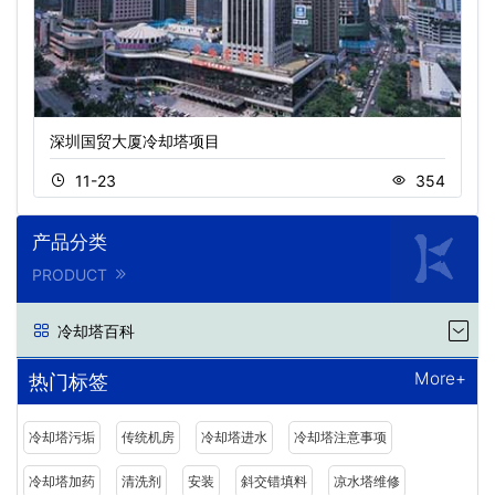
深圳国贸大厦冷却塔项目
11-23
354
产品分类
PRODUCT
冷却塔百科
More+
热门标签
冷却塔污垢
传统机房
冷却塔进水
冷却塔注意事项
冷却塔加药
清洗剂
安装
斜交错填料
凉水塔维修