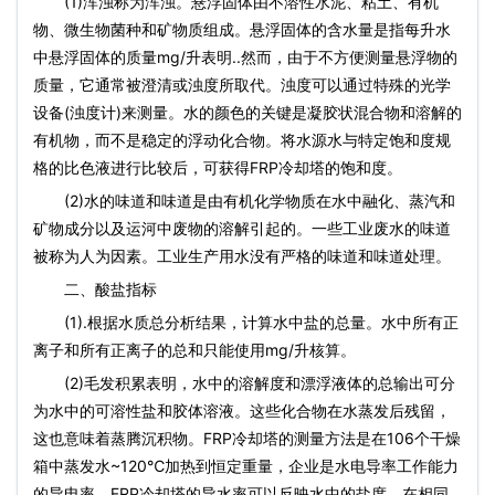
(1)浑浊称为浑浊。悬浮固体由不溶性水泥、粘土、有机
物、微生物菌种和矿物质组成。悬浮固体的含水量是指每升水
中悬浮固体的质量mg/升表明..然而，由于不方便测量悬浮物的
质量，它通常被澄清或浊度所取代。浊度可以通过特殊的光学
设备(浊度计)来测量。水的颜色的关键是凝胶状混合物和溶解的
有机物，而不是稳定的浮动化合物。将水源水与特定饱和度规
格的比色液进行比较后，可获得FRP冷却塔的饱和度。
(2)水的味道和味道是由有机化学物质在水中融化、蒸汽和
矿物成分以及运河中废物的溶解引起的。一些工业废水的味道
被称为人为因素。工业生产用水没有严格的味道和味道处理。
二、酸盐指标
(1).根据水质总分析结果，计算水中盐的总量。水中所有正
离子和所有正离子的总和只能使用mg/升核算。
(2)毛发积累表明，水中的溶解度和漂浮液体的总输出可分
为水中的可溶性盐和胶体溶液。这些化合物在水蒸发后残留，
这也意味着蒸腾沉积物。FRP冷却塔的测量方法是在106个干燥
箱中蒸发水~120℃加热到恒定重量，企业是水电导率工作能力
的导电率。FRP冷却塔的导水率可以反映水中的盐度。在相同