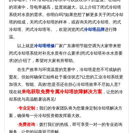
的溶液中，导电率越高，盐度就越大。以上介绍了闭式冷却塔
系统对水质的需求。你明白吗?如果您想了解更多关于闭式冷却
塔的组成，关闭式冷却塔的样本，或咨询关闭式冷却塔、闭式
冷却塔、闭式冷却塔等。，欢迎浏览闭式
冷却塔品牌
进行降
温。
以上就是
冷却塔维修
厂家广东康明节能空调为大家带来密
闭式冷却塔系统对补充水质有什么要求(闭式冷却塔补水水质要
求)的介绍了，希望对大家有所帮助。
在生产效率与环境温度的竞赛中，冷却塔是您不可或缺的
盟友。但如何确保它始终处于最佳状态?让您的工业冷却系统更
加强大、智能、高效!您是否还在担心冷却塔效率不尽如人意?
来电获取免费专属冷却塔故障解决方案
现在就
，让您的冷
却系统与高温酷暑说再见!
·
专业定制
：
我们的专家团队将为您量身定制冷却塔解决方
案，确保每一分冷却投资都发挥最大效。
·免费咨询
：拨打我们的热线，即可享受一对一的专业咨询
服务，让您的问题迎刃而解。