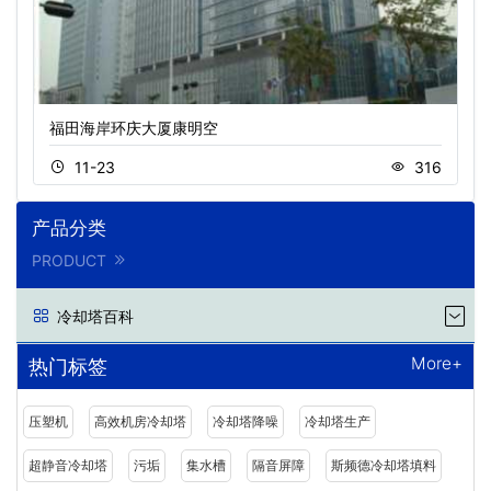
福田海岸环庆大厦康明空
11-23
316
产品分类
PRODUCT
冷却塔百科
More+
热门标签
压塑机
高效机房冷却塔
冷却塔降噪
冷却塔生产
超静音冷却塔
污垢
集水槽
隔音屏障
斯频德冷却塔填料