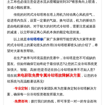
土工布也必须注意促进水流从喷嘴旋转到30°锥形角向上喷涌，
变成小颗粒雾珠。
传统的封闭式冷却塔将在塔上用机力转动离心风机排气，
促进塔内负压，设置一定量的气旋。换句话说，机力的驱动力
是由电机驱动的。对于较大的封闭式冷却塔，需要注意减速器
的减速，以立即保证离心风机本身的额定电流转速。
以上就是
冷却塔维修
厂家广东康明节能空调为大家带来密
闭式冷却塔上的雾化喷头的作用(冷却塔喷雾喷头)的介绍了，希
望对大家有所帮助。
在生产效率与环境温度的竞赛中，冷却塔是您不可或缺的
盟友。但如何确保它始终处于最佳状态?让您的工业冷却系统更
加强大、智能、高效!您是否还在担心冷却塔效率不尽如人意?
来电获取免费专属冷却塔故障解决方案
现在就
，让您的冷
却系统与高温酷暑说再见!
·
专业定制
：
我们的专家团队将为您量身定制冷却塔解决方
案，确保每一分冷却投资都发挥最大效。
·免费咨询
：拨打我们的热线，即可享受一对一的专业咨询