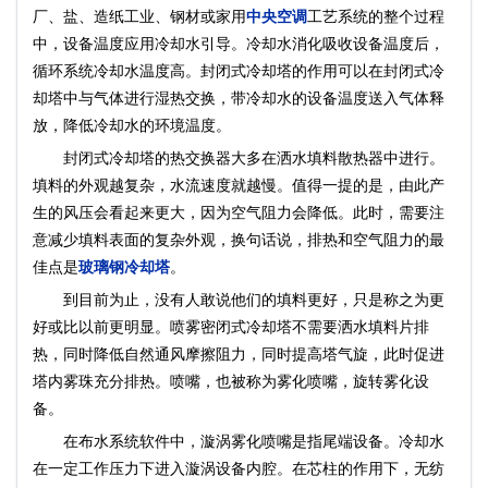
厂、盐、造纸工业、钢材或家用
中央空调
工艺系统的整个过程
中，设备温度应用冷却水引导。冷却水消化吸收设备温度后，
循环系统冷却水温度高。封闭式冷却塔的作用可以在封闭式冷
却塔中与气体进行湿热交换，带冷却水的设备温度送入气体释
放，降低冷却水的环境温度。
封闭式冷却塔的热交换器大多在洒水填料散热器中进行。
填料的外观越复杂，水流速度就越慢。值得一提的是，由此产
生的风压会看起来更大，因为空气阻力会降低。此时，需要注
意减少填料表面的复杂外观，换句话说，排热和空气阻力的最
佳点是
玻璃钢冷却塔
。
到目前为止，没有人敢说他们的填料更好，只是称之为更
好或比以前更明显。喷雾密闭式冷却塔不需要洒水填料片排
热，同时降低自然通风摩擦阻力，同时提高塔气旋，此时促进
塔内雾珠充分排热。喷嘴，也被称为雾化喷嘴，旋转雾化设
备。
在布水系统软件中，漩涡雾化喷嘴是指尾端设备。冷却水
在一定工作压力下进入漩涡设备内腔。在芯柱的作用下，无纺