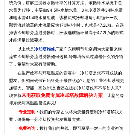
统为例，讲解过滤器水循环率的计算方法。该循环水系统中总
水量为17吨，主要由94.5吨水槽水量、3台冷凝器共34吨水量
和输水管41.4吨水量组成，该横流式冷却塔每小时循环一次，
那旁流过滤器的水流量应为170吨/小时，也就是47.2L/s。在选
择该冷却塔旁流过滤器时，应该选谁循环量高于47.2L/s的款式
才能满足过滤要求。
以上就是
冷却塔维修
厂家广东康明节能空调为大家带来横
流式冷却塔旁流过滤器如何选择,冷却塔旁流过滤器什么的介绍
了，希望对大家有所帮助。
在生产效率与环境温度的竞赛中，冷却塔是您不可或缺的
盟友。但如何确保它始终处于最佳状态?让您的工业冷却系统更
加强大、智能、高效!您是否还在担心冷却塔效率不尽如人意?
来电获取免费专属冷却塔故障解决方案
现在就
，让您的冷
却系统与高温酷暑说再见!
·
专业定制
：
我们的专家团队将为您量身定制冷却塔解决方
案，确保每一分冷却投资都发挥最大效。
·免费咨询
：拨打我们的热线，即可享受一对一的专业咨询