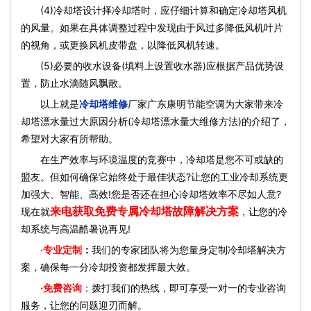
(4)冷却塔设计择冷却塔时，应仔细计算和确定冷却塔风机
的风量。如果在具体调整过程中发现由于风过多降低风机叶片
的视角，或更换风机皮带盘，以降低风机转速。
(5)必要的收水设备(填料上设置收水器)应根据产品优势设
置，防止水滴随风飘散。
以上就是
冷却塔维修
厂家广东康明节能空调为大家带来冷
却塔漂水量过大原因分析(冷却塔漂水量大维修方法)的介绍了，
希望对大家有所帮助。
在生产效率与环境温度的竞赛中，冷却塔是您不可或缺的
盟友。但如何确保它始终处于最佳状态?让您的工业冷却系统更
加强大、智能、高效!您是否还在担心冷却塔效率不尽如人意?
来电获取免费专属冷却塔故障解决方案
现在就
，让您的冷
却系统与高温酷暑说再见!
·
专业定制
：
我们的专家团队将为您量身定制冷却塔解决方
案，确保每一分冷却投资都发挥最大效。
·免费咨询
：拨打我们的热线，即可享受一对一的专业咨询
服务，让您的问题迎刃而解。