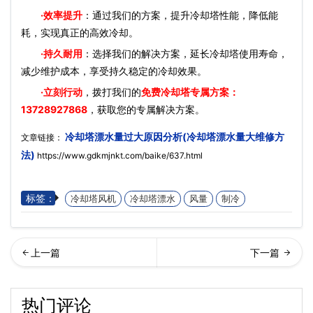
·效率提升
：通过我们的方案，提升冷却塔性能，降低能
耗，实现真正的高效冷却。
·持久耐用
：选择我们的解决方案，延长冷却塔使用寿命，
减少维护成本，享受持久稳定的冷却效果。
·立刻行动
，拨打我们的
免费冷却塔专属方案：
13728927868
，获取您的专属解决方案。
冷却塔漂水量过大原因分析(冷却塔漂水量大维修方
文章链接：
法)
https://www.gdkmjnkt.com/baike/637.html
标签：
冷却塔风机
冷却塔漂水
风量
制冷
买冷却塔的几个技巧(如何选
却塔水溅的到处都是什么原
热门评论
择冷却塔)…
因(冷却塔飘水情况如何解