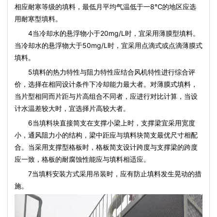
相应耐寒等级的填料，最低月平均气温低于一8℃的地区应选
用耐寒型填料。
4当冷却水的悬浮物小于20mg/L时，宜采用薄膜型填料。
当冷却水的悬浮物大于50mg/L时，宜采用点滴式或点滴薄膜式
填料。
5填料的热力特性与阻力特性应结合风机特性进行综合评
价，选择在相同设计条件下冷却能力最大者。对薄膜式填料，
当片型相同而片距与片高组合不同者，应进行对比计算，当设
计水温差较大时，宜选择片高较大者。
6当填料块直接简支在支撑小梁上时，支撑梁宜采用宽度
小，通风阻力小的结构，梁中距应与填料块简支最优尺寸相配
合。当采用支撑型格板时，格板简支设计跨度与支撑梁的跨度
应一致，格板的耐腐蚀性能应与填料相适应。
7当填料安装方式采用吊装时，应有防止填料发生晃动的措
施。