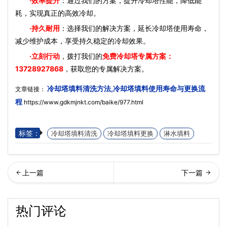
·效率提升
：通过我们的方案，提升冷却塔性能，降低能
耗，实现真正的高效冷却。
·持久耐用
：选择我们的解决方案，延长冷却塔使用寿命，
减少维护成本，享受持久稳定的冷却效果。
·立刻行动
，拨打我们的
免费冷却塔专属方案：
13728927868
，获取您的专属解决方案。
冷却塔填料清洗方法,冷却塔填料使用寿命与更换流
文章链接：
程
https://www.gdkmjnkt.com/baike/977.html
标签：
冷却塔填料清洗
冷却塔填料更换
淋水填料
却塔生锈要怎么处理,冷却塔
却塔填料种类和分类有哪些
热门评论
生锈的原因有哪些…