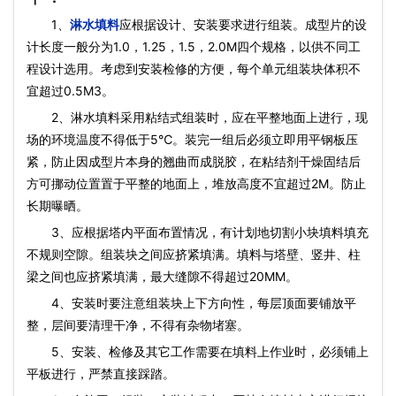
1、
淋水填料
应根据设计、安装要求进行组装。成型片的设
计长度一般分为1.0，1.25，1.5，2.0M四个规格，以供不同工
程设计选用。考虑到安装检修的方便，每个单元组装块体积不
宜超过0.5M3。
2、淋水填料采用粘结式组装时，应在平整地面上进行，现
场的环境温度不得低于5℃。装完一组后必须立即用平钢板压
紧，防止因成型片本身的翘曲而成脱胶，在粘结剂干燥固结后
方可挪动位置置于平整的地面上，堆放高度不宜超过2M。防止
长期曝晒。
3、应根据塔内平面布置情况，有计划地切割小块填料填充
不规则空隙。组装块之间应挤紧填满。填料与塔壁、竖井、柱
梁之间也应挤紧填满，最大缝隙不得超过20MM。
4、安装时要注意组装块上下方向性，每层顶面要铺放平
整，层间要清理干净，不得有杂物堵塞。
5、安装、检修及其它工作需要在填料上作业时，必须铺上
平板进行，严禁直接踩踏。