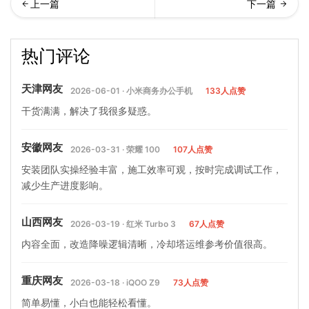
却塔配管的作用是什么(冷却
何正确选择合适的冷却塔设
热门评论
塔配管的重要性)…
备(冷却塔怎么选)
天津网友
2026-06-01 · 小米商务办公手机
133人点赞
干货满满，解决了我很多疑惑。
安徽网友
2026-03-31 · 荣耀 100
107人点赞
安装团队实操经验丰富，施工效率可观，按时完成调试工作，
减少生产进度影响。
山西网友
2026-03-19 · 红米 Turbo 3
67人点赞
内容全面，改造降噪逻辑清晰，冷却塔运维参考价值很高。
重庆网友
2026-03-18 · iQOO Z9
73人点赞
简单易懂，小白也能轻松看懂。