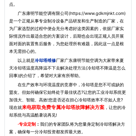
点。
广东康明节能空调有限公司(https://www.gdkmjnkt.com)
是一个正规从事专业制冷设备产品研发和生产制造的厂家，在
为厂家选型的过程中便会充分考虑好这类因素的，依据厂家实
际情况作出最适合您的方案设计，后期也会出现正规人员开展
面对面的装置售后服务，为您处理所有难题，因此这一点是根
本无需担心的。
以上就是
冷却塔维修
厂家广东康明节能空调为大家带来夏
天冷却塔温度高降温不下去解决处理方法(冷却塔不降温是怎么
回事)的介绍了，希望对大家有所帮助。
在生产效率与环境温度的竞赛中，冷却塔是您不可或缺的
盟友。但如何确保它始终处于最佳状态?让您的工业冷却系统更
加强大、智能、高效!您是否还在担心冷却塔效率不尽如人意?
来电获取免费专属冷却塔故障解决方案
现在就
，让您的冷
却系统与高温酷暑说再见!
·
专业定制
：
我们的专家团队将为您量身定制冷却塔解决方
案，确保每一分冷却投资都发挥最大效。