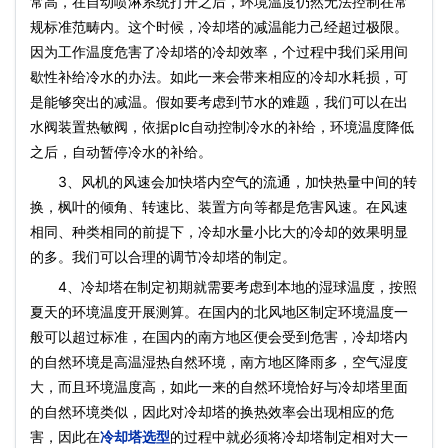
常高，在自动喷淋系统打开之后，环境温度仍然无法控制在常
规标准范畴内。这个时候，冷却塔的减温能力己经超过极限。
因为工作温度危害了冷却塔的冷却效率，个过程中我们采用间
歇性补给冷水的办法。如此一来会带来相应的冷却水耗损，可
是能够突出的减温。假如要考虑到节水的难题，我们可以在出
水阀装置热敏阀，依据plc自动控制冷水的补给，环境温度降低
之后，自动暂停冷水的补给。
3、风机的风速会加快塔内空气的流通，加快热量中间的转
换，枫叶的倾角、转速比、装置方向等都是危害风速。在风速
相同、种类相同的前提下，冷却水量小比大的冷却的效果明显
的多。我们可以合理的调节冷却塔的制定。
4、冷却塔在制定初期就需要考虑到本地的湿球温度，按照
夏天的环境温度开展测算。在国内的北风地区制定环境温度一
般可以超过标准，在国内的南方地区便会受到危害，冷却塔内
的自然环境是高温湿热自然环境，南方地区降雨多，空气湿度
大，而且环境温度高，如此一来的自然环境恰好与冷却塔里面
的自然环境类似，因此对冷却塔的换热效率会出现相应的危
害，因此在
冷却塔选型
的过程中就必须将冷却塔制定相对大一