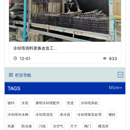
冷却塔填料更换改造工…
12-01
833
栏目导航
More+
TAGS
镀锌
水泵
康明冷却塔配件
管道
冷却塔风机
冷却塔补水阀
冷却塔清洗
表冷器
冷却塔噪音处理
螺栓
风量
防冻液
污垢
冷空气
尺寸
阀门
横流塔