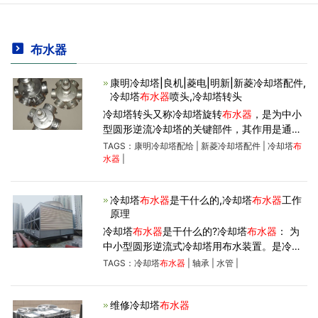
布水器
康明冷却塔|良机|菱电|明新|新菱冷却塔配件,
冷却塔
布水器
喷头,冷却塔转头
冷却塔转头又称冷却塔旋转
布水器
，是为中小
型圆形逆流冷却塔的关键部件，其作用是通过
布水管将水均匀的分步到填料上，增大水气接
TAGS：
康明冷却塔配给
|
新菱冷却塔配件
|
冷却塔
布
触面，使一部分水气化带走热量达到降低水温
水器
|
的效果。其壳体材质
冷却塔
布水器
是干什么的,冷却塔
布水器
工作
原理
冷却塔
布水器
是干什么的?冷却塔
布水器
： 为
中小型圆形逆流式冷却塔用布水装置。是冷却
塔中的关键部件。其作用是将水均匀地分布到
TAGS：
冷却塔
布水器
|
轴承
|
水管
|
填料上，加大水汽接触界面，使一部分水汽
化，带走热量，起到减低
维修冷却塔
布水器