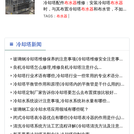
冷却塔配件
布水器
维修：安装冷却塔
布水器
时，与其布置冷却塔
布水器
和布水管，不如检
查塔的外部。 检查
布水器
的轴承和直径是否与
TAGS：
布水器
|
冷却塔进水口直径一致。
冷却塔新闻
玻璃钢冷却塔维修保养的注意事项(冷却塔维修安全注意事项)
…
良机冷却塔怎么修理,维修良机冷却塔注意什么…
冷却塔行业术语有哪些,冷却塔行业一些常用的专业术语分
享…
冷却塔平衡管作用和原理(冷却塔内的平衡管是干什么用的)…
冷却塔定制厂家告诉你冷却塔要怎么去布置摆放比较好…
冷却水系统设计注意事项,冷却水系统补水量有哪些…
玻璃钢工业冷却水塔应用领域有哪些呢？
闭式冷却塔表冷器优点有哪些(冷却塔表冷器的作用是什么)…
清洗冷却塔系统方法工艺流程详解(冷却塔清洗方法及注意细