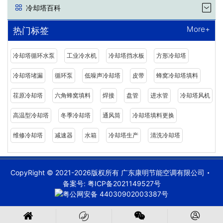
冷却塔百科
More+
热门标签
冷却塔循环水泵
工业冷水机
冷却塔挡水板
方形冷却塔
冷却塔堵漏
循环泵
低噪声冷却塔
皮带
蜂窝冷却塔填料
荏原冷却塔
六角蜂窝填料
焊接
盘管
进水管
冷却塔风机
高温型冷却塔
冬季冷却塔
通风筒
冷却塔填料更换
维修冷却塔
减速器
水箱
冷却塔生产
清洗冷却塔
CopyRight © 2021-2026版权所有 广东康明节能空调有限公司
备案号:
粤ICP备2021149527号
粤公网安备 44030902003387号