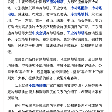
公司，主要经营各种圆形
逆流冷却塔
、方形逆流低噪声冷却
塔、方形横流低噪声冷却塔、工业水塔、
冷却塔配件
、
冷却塔
电机
、减速机、布水器、喷淋管及喷头。
冷却塔填料
。承包深
圳、广州、东莞、惠州、佛山、珠海、中山、汕头等地，努力
打造成为高品质制冷系统及配套设施服务项目的厂家。广东周
边冷却塔等大型
中央空调
冷却塔维修、
工业冷却塔
维修清洗服
务、冷却塔填料更换、布水器更换、集水池堵漏修复、钢结构
加固、风机动平衡调整、减速机维修更换轴承、冷却塔拆除搬
迁。
维修合作品牌有冷却塔维修、马里冷却塔维修、金日冷却
塔维修、空气研究冷却塔维修、主轴冷却塔维修的好机会。公
司秉承“客户至上，锐意进取”的经营理念，坚持“客户至上”的原
则为广大客户提供优质的服务，欢迎来电咨询。
以上就是
冷却塔维修
厂家广东康明节能空调为大家带来决
定冷却塔换热能力和湿球温度的关系的介绍了，希望对大家有
所帮助。
在生产效率与环境温度的竞赛中，冷却塔是您不可或缺的
盟友。但如何确保它始终处于最佳状态?让您的工业冷却系统更